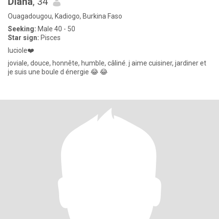
Diana
, 34
Ouagadougou, Kadiogo, Burkina Faso
Seeking:
Male 40 - 50
Star sign:
Pisces
luciole❤️
joviale, douce, honnête, humble, câliné. j aime cuisiner, jardiner et
je suis une boule d énergie 😂 😂