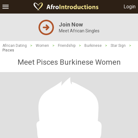
Login
Join Now
Meet African Singles
African Dating
>
Women
>
Friendship
>
Burkinese
>
Star Sign
>
Pisces
Meet Pisces Burkinese Women