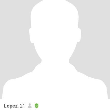
Lopez
, 21