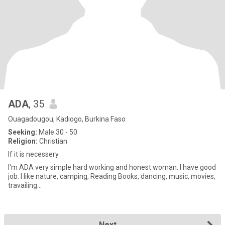
ADA
, 35
Ouagadougou, Kadiogo, Burkina Faso
Seeking:
Male 30 - 50
Religion:
Christian
If it is necessery
I'm ADA very simple hard working and honest woman. I have good
job. I like nature, camping, Reading Books, dancing, music, movies,
travailing...
Next