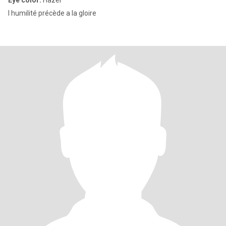
Eye color:
Hazel
l humilité précède a la gloire