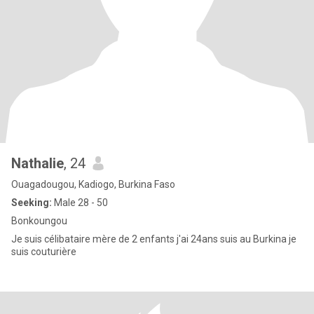
Nathalie
, 24
Ouagadougou, Kadiogo, Burkina Faso
Seeking:
Male 28 - 50
Bonkoungou
Je suis célibataire mère de 2 enfants j'ai 24ans suis au Burkina je
suis couturière