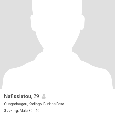
Nafissiatou
, 29
Ouagadougou, Kadiogo, Burkina Faso
Seeking:
Male 30 - 40