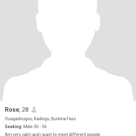
Rose
, 28
Ouagadougou, Kadiogo, Burkina Faso
Seeking:
Male 30 - 56
Am very calm and i want to meet different people.