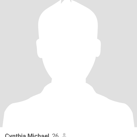
Cynthia Michael
, 26