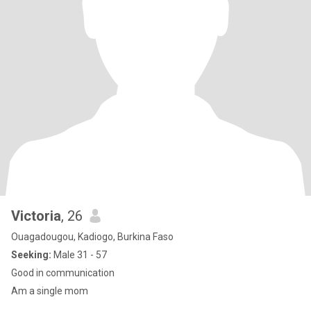
Victoria
, 26
Ouagadougou, Kadiogo, Burkina Faso
Seeking:
Male 31 - 57
Good in communication
Am a single mom