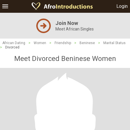
Login
Join Now
Meet African Singles
African Dating
>
Women
>
Friendship
>
Beninese
>
Marital Status
>
Divorced
Meet Divorced Beninese Women