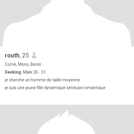
routh
, 25
Comé, Mono, Benin
Seeking:
Male 26 - 51
je cherche un homme de taille moyenne
je suis une jeune fille dynamique sérieuse romantique