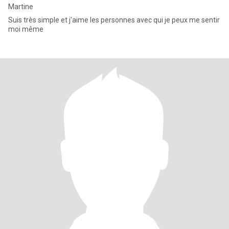
Martine
Suis très simple et j'aime les personnes avec qui je peux me sentir
moi même