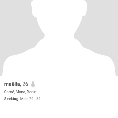
maêlla
, 26
Comé, Mono, Benin
Seeking:
Male 29 - 54