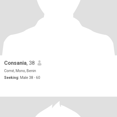
Consania
, 38
Comé, Mono, Benin
Seeking:
Male 38 - 60