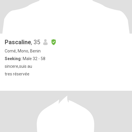
Pascaline
, 35
Comé, Mono, Benin
Seeking:
Male 32 - 58
sincere,suis au
tres réservée