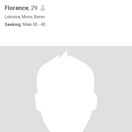
Florence
, 29
Lokossa, Mono, Benin
Seeking:
Male 30 - 40