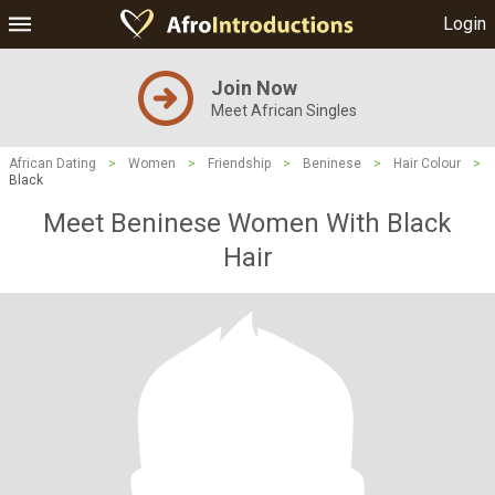
Login
Join Now
Meet African Singles
African Dating
>
Women
>
Friendship
>
Beninese
>
Hair Colour
>
Black
Meet Beninese Women With Black
Hair