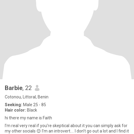
Barbie
, 22
Cotonou, Littoral, Benin
Seeking:
Male 25 - 85
Hair color:
Black
hi there my name is Faith
I’m real very real if you’re skeptical about it you can simply ask for
my other socials 😊 I’m an introvert…. I don’t go out a lot and I find it