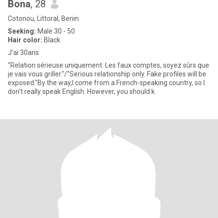
Bona
, 28
Cotonou, Littoral, Benin
Seeking:
Male 30 - 50
Hair color:
Black
J’ai 30ans
"Relation sérieuse uniquement. Les faux comptes, soyez sûrs que
je vais vous griller."/"Serious relationship only. Fake profiles will be
exposed."By the way,I come from a French-speaking country, so I
don't really speak English. However, you should k