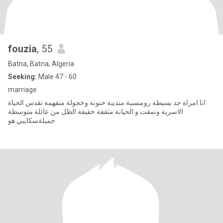
fouzia
, 55
Batna, Batna, Algeria
Seeking:
Male 47 - 60
marriage
انا امراة جد بسيطة رومنسية متدينة حنونة وخجولة متفهمة تقدس الحياة
الاسرية وتمقت و الخيانة مثقفة خفيفة الظل من عائلة متوسطة
جميلةسكايبي هو