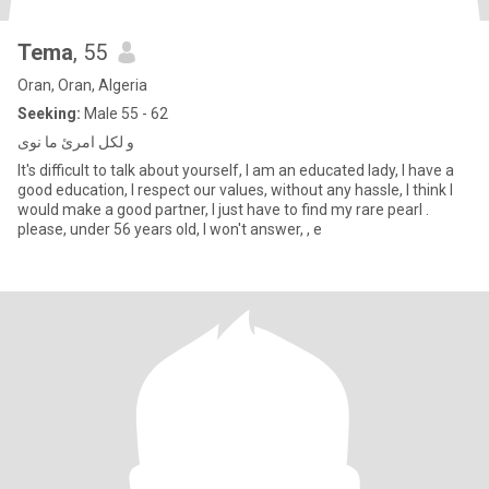
Tema
, 55
Oran, Oran, Algeria
Seeking:
Male 55 - 62
و لكل امرئ ما نوى
It's difficult to talk about yourself, I am an educated lady, I have a
good education, I respect our values, without any hassle, I think I
would make a good partner, I just have to find my rare pearl .
please, under 56 years old, I won't answer, , e