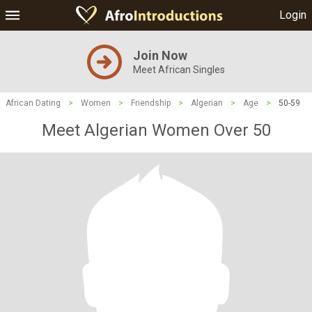
Login
Join Now
Meet African Singles
African Dating
>
Women
>
Friendship
>
Algerian
>
Age
>
50-59
Meet Algerian Women Over 50