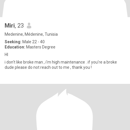
Miri
, 23
Medenine, Médenine, Tunisia
Seeking:
Male 22 - 40
Education:
Masters Degree
HI
i don't like broke man , i'm high maintenance . if you're a broke
dude please do not reach out to me , thank you !