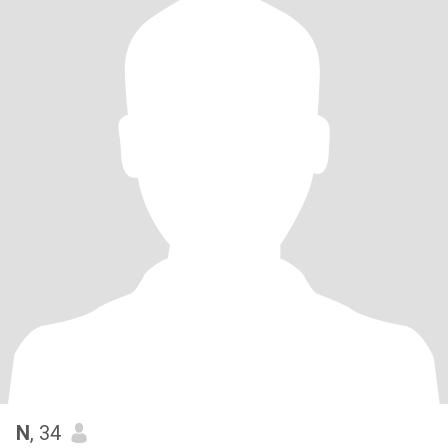
N
, 34