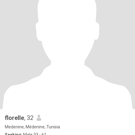
florelle
, 32
Medenine, Médenine, Tunisia
Seeking:
Male 33 - 61