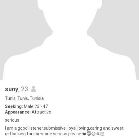
suny
, 23
Tunis, Tunis, Tunisia
Seeking:
Male 23 - 47
Appearance:
Attractive
serious
I am a good listener,submissive ,loyal,loving,caring and sweet
girl.looking for someone serious please ❤️😇😊🙏🏻