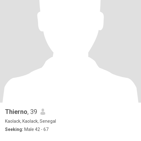
Thierno
, 39
Kaolack, Kaolack, Senegal
Seeking:
Male 42 - 67