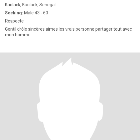
Kaolack, Kaolack, Senegal
Seeking:
Male 43 - 60
Respecte
Gentil drôle sincères aimes les vrais personne partager tout avec
mon homme