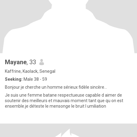
Mayane
, 33
Kaffrine, Kaolack, Senegal
Seeking:
Male 38 - 59
Bonjour je cherche un homme sérieux fidèle sincère...
Je suis une femme batane respectueuse capable d aimer de
soutenir des meilleurs et mauvais moment tant que qu on est
ensemble.je déteste le mensonge le bruit l umiliation