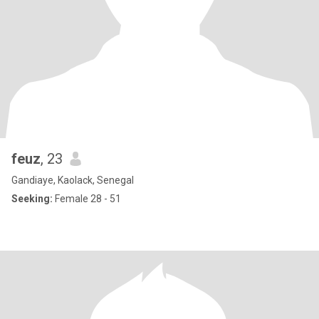
feuz
, 23
Gandiaye, Kaolack, Senegal
Seeking:
Female 28 - 51