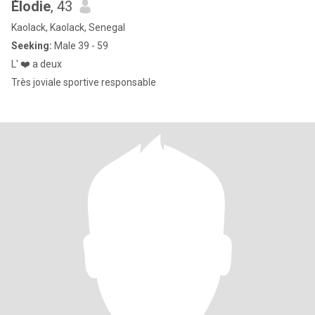
Élodie
, 43
Kaolack, Kaolack, Senegal
Seeking:
Male 39 - 59
L' ❤️ a deux
Très joviale sportive responsable