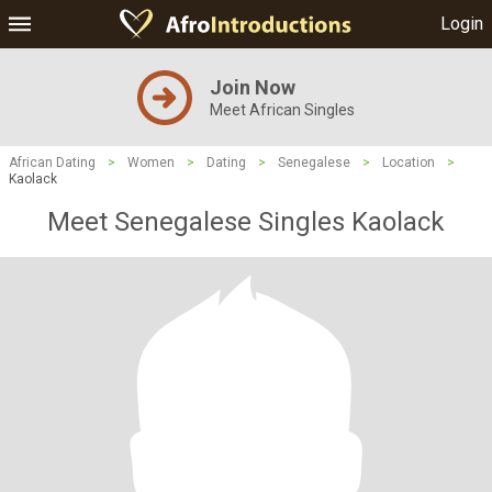
Login
Join Now
Meet African Singles
African Dating
>
Women
>
Dating
>
Senegalese
>
Location
>
Kaolack
Meet Senegalese Singles Kaolack