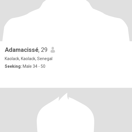
Adamacissé
, 29
Kaolack, Kaolack, Senegal
Seeking:
Male 34 - 50