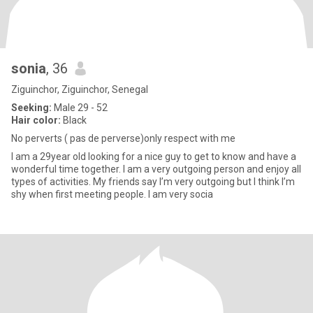
sonia
, 36
Ziguinchor, Ziguinchor, Senegal
Seeking:
Male 29 - 52
Hair color:
Black
No perverts ( pas de perverse)only respect with me
I am a 29year old looking for a nice guy to get to know and have a
wonderful time together. I am a very outgoing person and enjoy all
types of activities. My friends say I’m very outgoing but I think I’m
shy when first meeting people. I am very socia