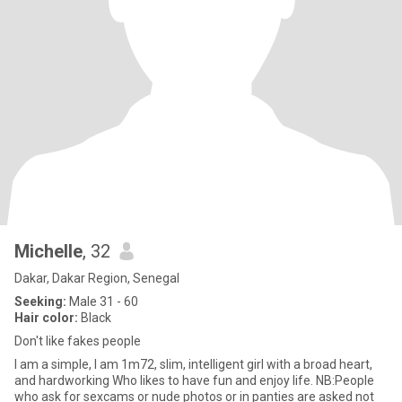
Michelle
, 32
Dakar, Dakar Region, Senegal
Seeking:
Male 31 - 60
Hair color:
Black
Don't like fakes people
I am a simple, I am 1m72, slim, intelligent girl with a broad heart,
and hardworking Who likes to have fun and enjoy life. NB:People
who ask for sexcams or nude photos or in panties are asked not