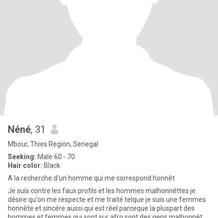
Néné
, 31
Mbour, Thies Region, Senegal
Seeking:
Male 60 - 70
Hair color:
Black
A la recherche d'un homme qui me correspond honnêt
Je suis contre les faux profils et les hommes malhonnêttes je
désire qu'on me respecte et me traité telque je suis une femmes
honnête et sincére aussi qui est réel parceque la pluspart des
hommes et femmes qui sont sur afro sont des gens malhonnête