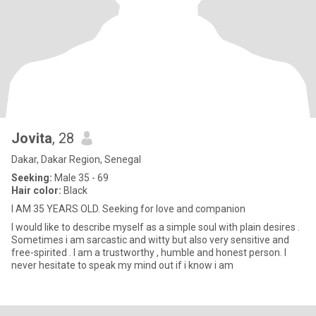
Jovita
, 28
Dakar, Dakar Region, Senegal
Seeking:
Male 35 - 69
Hair color:
Black
I AM 35 YEARS OLD. Seeking for love and companion
I would like to describe myself as a simple soul with plain desires .
Sometimes i am sarcastic and witty but also very sensitive and
free-spirited . I am a trustworthy , humble and honest person. I
never hesitate to speak my mind out if i know i am