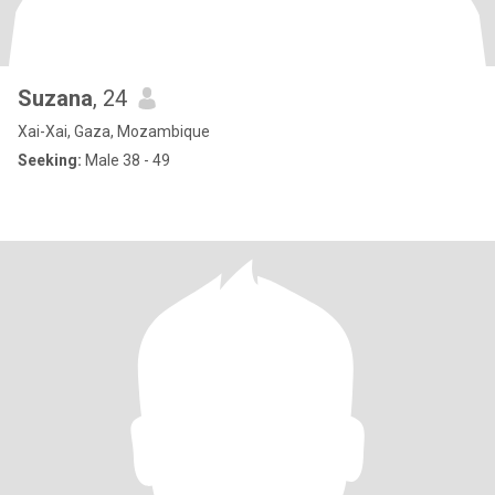
Suzana
, 24
Xai-Xai, Gaza, Mozambique
Seeking:
Male 38 - 49