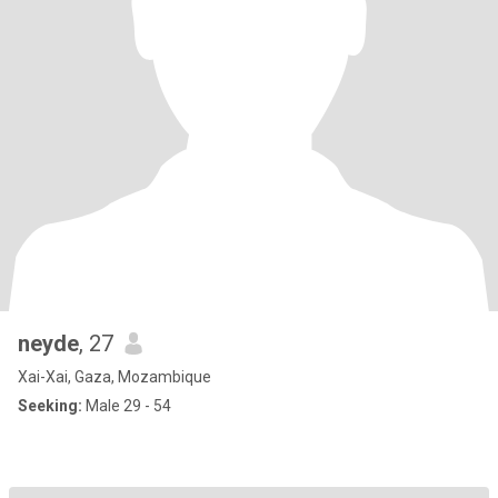
neyde
, 27
Xai-Xai, Gaza, Mozambique
Seeking:
Male 29 - 54