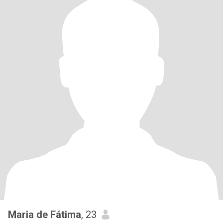
Maria de Fátima
, 23