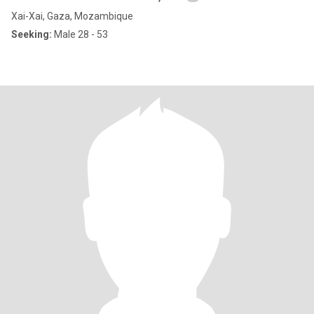
Xai-Xai, Gaza, Mozambique
Seeking:
Male 28 - 53