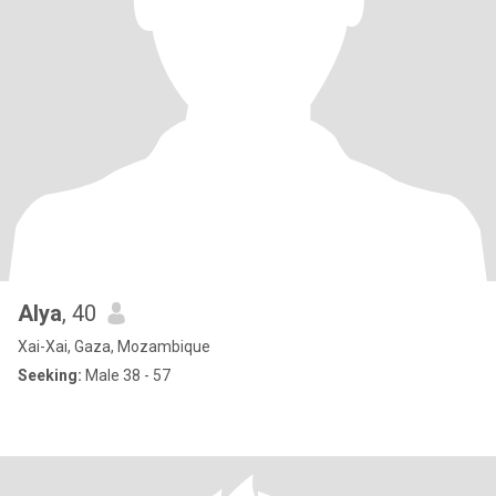
Alya
, 40
Xai-Xai, Gaza, Mozambique
Seeking:
Male 38 - 57