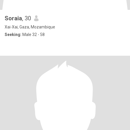
Soraia
, 30
Xai-Xai, Gaza, Mozambique
Seeking:
Male 32 - 58