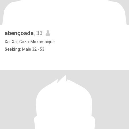
abençoada
, 33
Xai-Xai, Gaza, Mozambique
Seeking:
Male 32 - 53