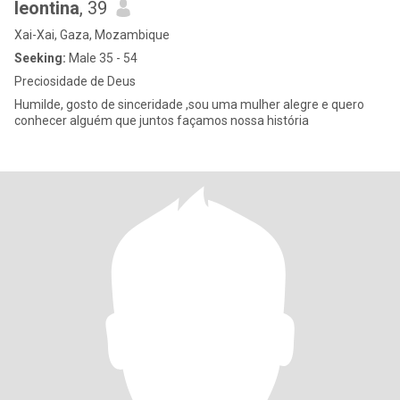
leontina
, 39
Xai-Xai, Gaza, Mozambique
Seeking:
Male 35 - 54
Preciosidade de Deus
Humilde, gosto de sinceridade ,sou uma mulher alegre e quero
conhecer alguém que juntos façamos nossa história