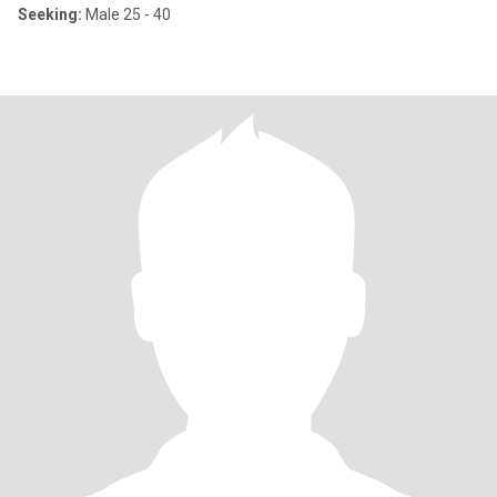
Seeking:
Male 25 - 40