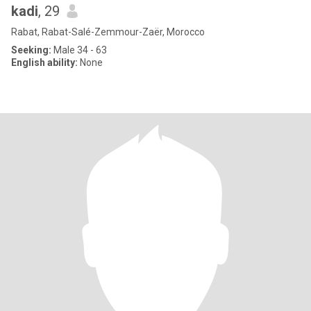
kadi
, 29
Rabat, Rabat-Salé-Zemmour-Zaër, Morocco
Seeking:
Male 34 - 63
English ability:
None