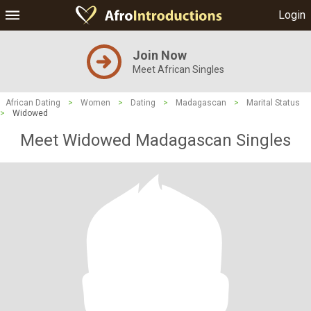
Login
Join Now
Meet African Singles
African Dating
>
Women
>
Dating
>
Madagascan
>
Marital Status
>
Widowed
Meet Widowed Madagascan Singles