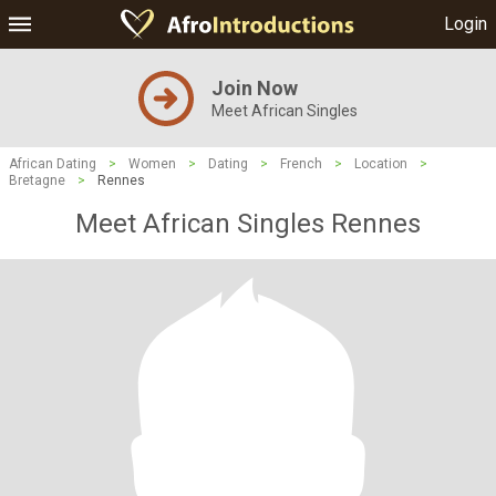
Login
Join Now
Meet African Singles
African Dating
>
Women
>
Dating
>
French
>
Location
>
Bretagne
>
Rennes
Meet African Singles Rennes