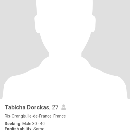
Tabicha Dorckas
, 27
Ris-Orangis, Île-de-France, France
Seeking:
Male 30 - 40
English ability:
Some