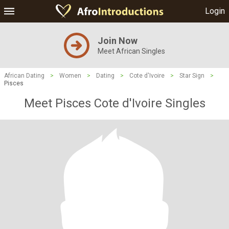
Login
Join Now
Meet African Singles
African Dating
>
Women
>
Dating
>
Cote d'Ivoire
>
Star Sign
>
Pisces
Meet Pisces Cote d'Ivoire Singles