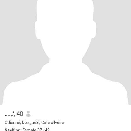
....,.'
, 40
Odienné, Denguélé, Cote d'Ivoire
Seeking:
Female 37 - 49