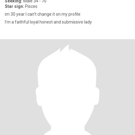
Seeking:
Male 34 - 70
Star sign:
Pisces
im 30 year I can’t change it on my profile
I’m a faithful loyal honest and submissive lady