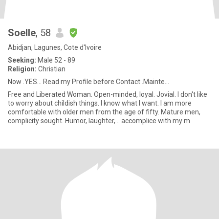
Soelle
, 58
Abidjan, Lagunes, Cote d'Ivoire
Seeking:
Male 52 - 89
Religion:
Christian
Now .YES... Read my Profile before Contact .Mainte...
Free and Liberated Woman. Open-minded, loyal. Jovial. I don't like
to worry about childish things. I know what I want. I am more
comfortable with older men from the age of fifty. Mature men,
complicity sought. Humor, laughter, .. accomplice with my m