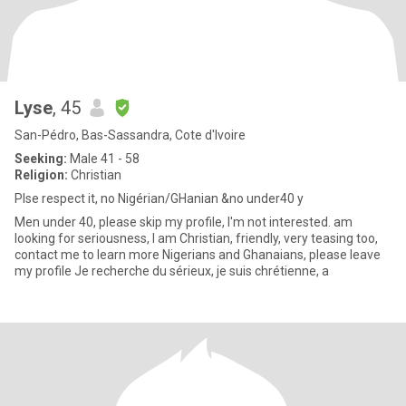
Lyse
, 45
San-Pédro, Bas-Sassandra, Cote d'Ivoire
Seeking:
Male 41 - 58
Religion:
Christian
Plse respect it, no Nigérian/GHanian &no under40 y
Men under 40, please skip my profile, I'm not interested. am
looking for seriousness, I am Christian, friendly, very teasing too,
contact me to learn more Nigerians and Ghanaians, please leave
my profile Je recherche du sérieux, je suis chrétienne, a