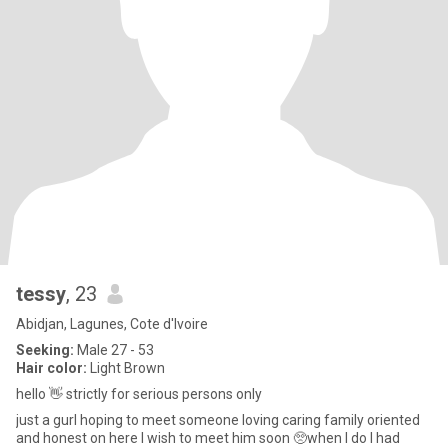
tessy
, 23
Abidjan, Lagunes, Cote d'Ivoire
Seeking:
Male 27 - 53
Hair color:
Light Brown
hello 👋 strictly for serious persons only
just a gurl hoping to meet someone loving caring family oriented
and honest on here I wish to meet him soon 🥺when I do I had