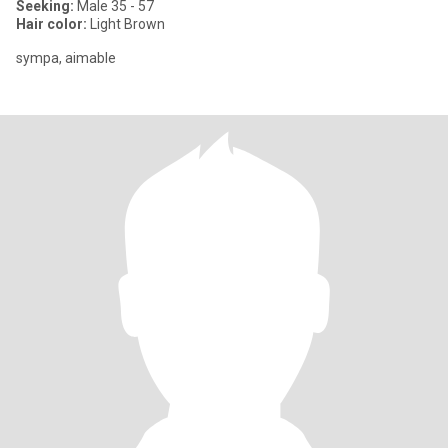
Seeking:
Male 35 - 57
Hair color:
Light Brown
sympa, aimable