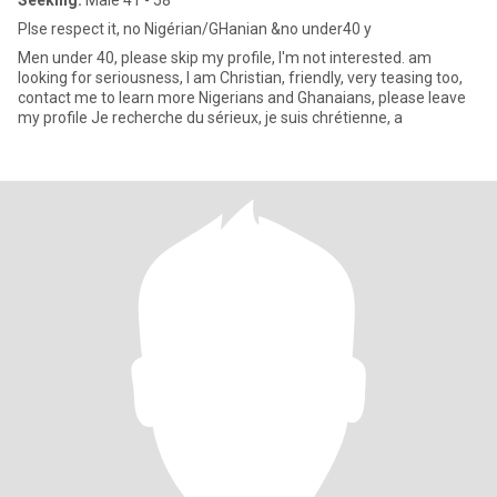
Seeking:
Male 41 - 58
Plse respect it, no Nigérian/GHanian &no under40 y
Men under 40, please skip my profile, I'm not interested. am
looking for seriousness, I am Christian, friendly, very teasing too,
contact me to learn more Nigerians and Ghanaians, please leave
my profile Je recherche du sérieux, je suis chrétienne, a