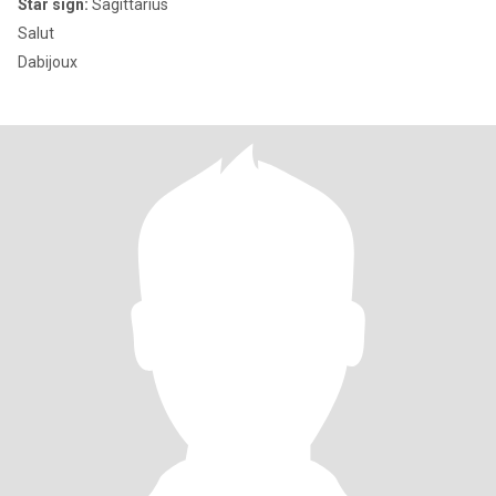
Star sign:
Sagittarius
Salut
Dabijoux