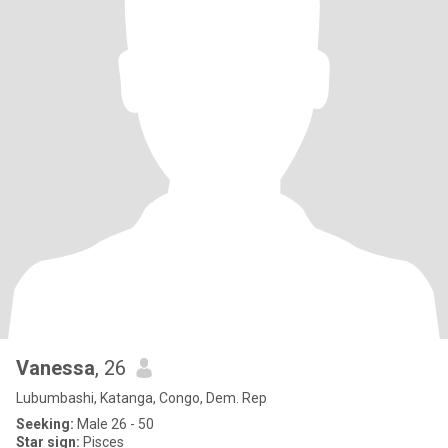
Vanessa
, 26
Lubumbashi, Katanga, Congo, Dem. Rep
Seeking:
Male 26 - 50
Star sign:
Pisces