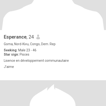
Esperance
, 24
Goma, Nord-Kivu, Congo, Dem. Rep
Seeking:
Male 23 - 46
Star sign:
Pisces
Lisence en développement communautaire
J'aime