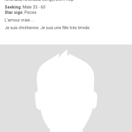
Seeking:
Male 33 - 60
Star sign:
Pisces
L'amour vraie.....
Je suis chrétienne. Je suis une fille très timide.