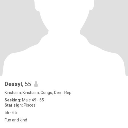
Dessyl
, 55
Kinshasa, Kinshasa, Congo, Dem. Rep
Seeking:
Male 49 - 65
Star sign:
Pisces
56 - 65
Fun and kind