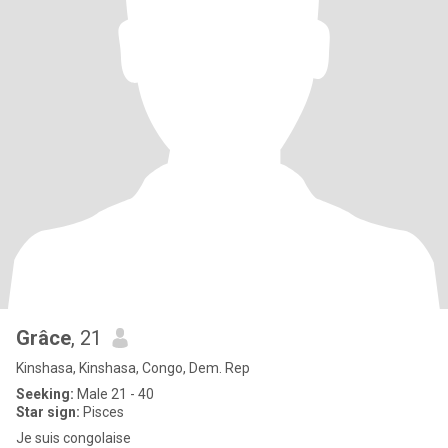
Grâce
, 21
Kinshasa, Kinshasa, Congo, Dem. Rep
Seeking:
Male 21 - 40
Star sign:
Pisces
Je suis congolaise