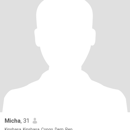
Micha
, 31
Kinshasa, Kinshasa, Congo, Dem. Rep