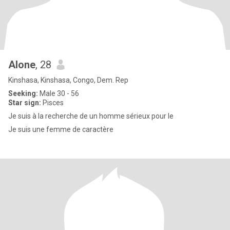
Alone
, 28
Kinshasa, Kinshasa, Congo, Dem. Rep
Seeking:
Male 30 - 56
Star sign:
Pisces
Je suis à la recherche de un homme sérieux pour le
Je suis une femme de caractère