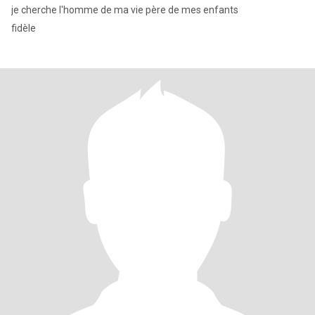
je cherche l'homme de ma vie père de mes enfants
fidèle