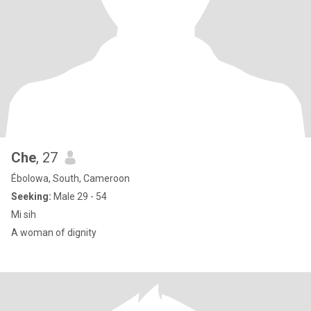
Che
, 27
Ébolowa, South, Cameroon
Seeking:
Male 29 - 54
Mi sih
A woman of dignity