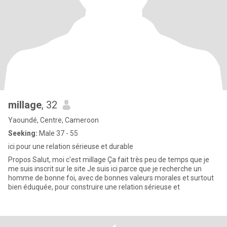
millage
, 32
Yaoundé, Centre, Cameroon
Seeking:
Male 37 - 55
ici pour une relation sérieuse et durable
Propos Salut, moi c'est millage Ça fait très peu de temps que je
me suis inscrit sur le site Je suis ici parce que je recherche un
homme de bonne foi, avec de bonnes valeurs morales et surtout
bien éduquée, pour construire une relation sérieuse et