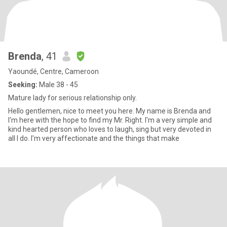
Brenda
, 41
Yaoundé, Centre, Cameroon
Seeking:
Male 38 - 45
Mature lady for serious relationship only.
Hello gentlemen, nice to meet you here. My name is Brenda and
I'm here with the hope to find my Mr. Right. I'm a very simple and
kind hearted person who loves to laugh, sing but very devoted in
all I do. I'm very affectionate and the things that make