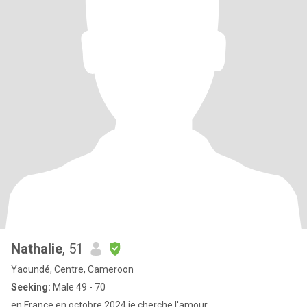
Nathalie
, 51
Yaoundé, Centre, Cameroon
Seeking:
Male 49 - 70
en France en octobre 2024 je cherche l'amour