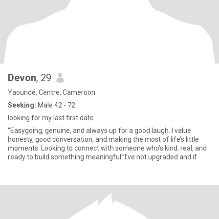
Devon
, 29
Yaoundé, Centre, Cameroon
Seeking:
Male 42 - 72
looking for my last first date
“Easygoing, genuine, and always up for a good laugh. I value
honesty, good conversation, and making the most of life’s little
moments. Looking to connect with someone who’s kind, real, and
ready to build something meaningful.”I’ve not upgraded and if