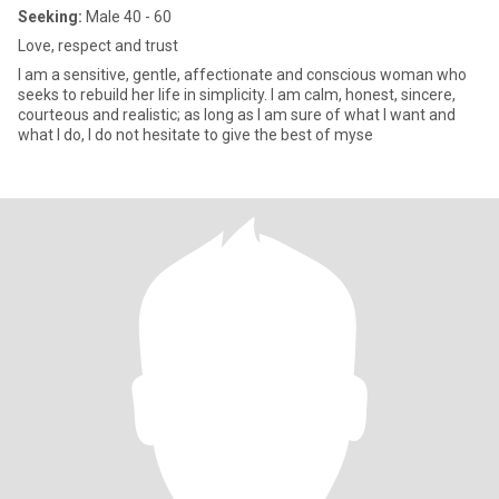
Seeking:
Male 40 - 60
Love, respect and trust
I am a sensitive, gentle, affectionate and conscious woman who
seeks to rebuild her life in simplicity. I am calm, honest, sincere,
courteous and realistic; as long as I am sure of what I want and
what I do, I do not hesitate to give the best of myse