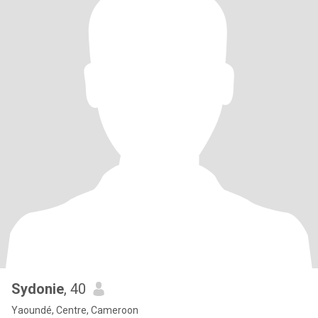
Sydonie
, 40
Yaoundé, Centre, Cameroon