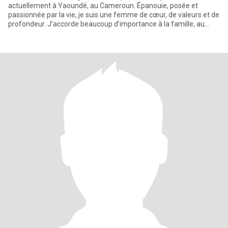
actuellement à Yaoundé, au Cameroun. Épanouie, posée et
passionnée par la vie, je suis une femme de cœur, de valeurs et de
profondeur. J’accorde beaucoup d’importance à la famille, au
respect et