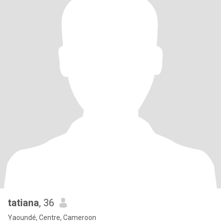
tatiana
, 36
Yaoundé, Centre, Cameroon