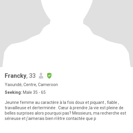
Francky
, 33
Yaoundé, Centre, Cameroon
Seeking:
Male 35 - 65
Jeunne femme au caractère à la fois doux et piquant , fiable ,
travailleuse et derterminée . Cœur à prendre ,la vie est pleine de
belles surprises alors pourquoi pas? Messieurs, ma recherche est
sérieuse et j'aimerais bien n'être contactée que p