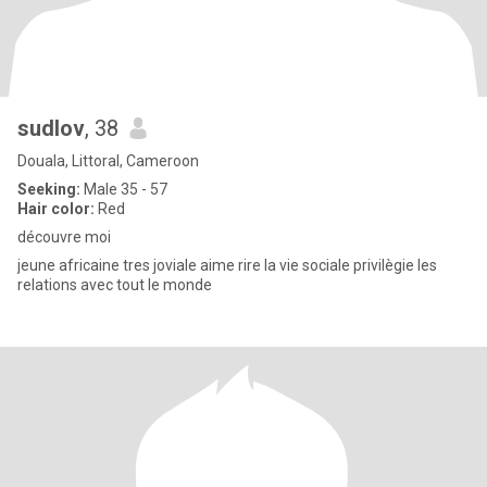
sudlov
, 38
Douala, Littoral, Cameroon
Seeking:
Male 35 - 57
Hair color:
Red
découvre moi
jeune africaine tres joviale aime rire la vie sociale privilègie les
relations avec tout le monde