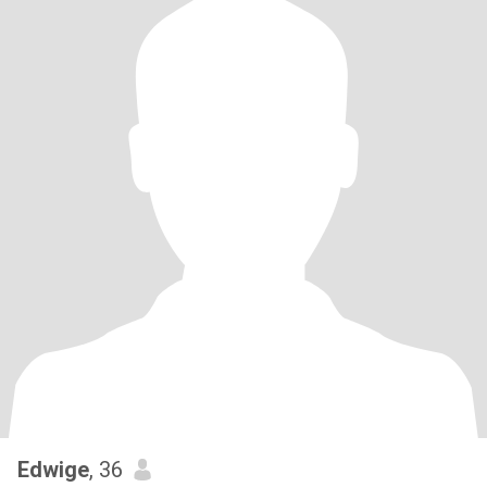
Edwige
, 36