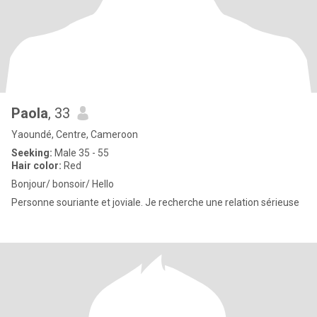
Paola
, 33
Yaoundé, Centre, Cameroon
Seeking:
Male 35 - 55
Hair color:
Red
Bonjour/ bonsoir/ Hello
Personne souriante et joviale. Je recherche une relation sérieuse