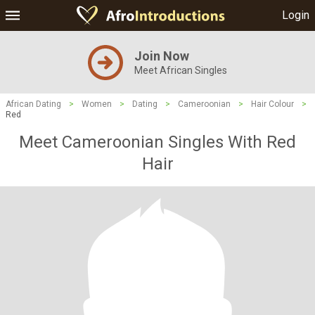
Login
Join Now
Meet African Singles
African Dating
>
Women
>
Dating
>
Cameroonian
>
Hair Colour
>
Red
Meet Cameroonian Singles With Red
Hair