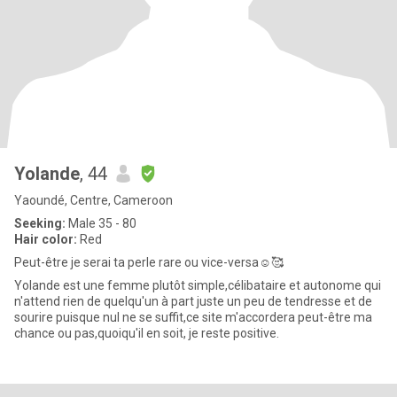
Yolande
, 44
Yaoundé, Centre, Cameroon
Seeking:
Male 35 - 80
Hair color:
Red
Peut-être je serai ta perle rare ou vice-versa☺🥰
Yolande est une femme plutôt simple,célibataire et autonome qui
n'attend rien de quelqu'un à part juste un peu de tendresse et de
sourire puisque nul ne se suffit,ce site m'accordera peut-être ma
chance ou pas,quoiqu'il en soit, je reste positive.