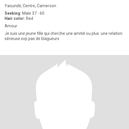
Yaoundé, Centre, Cameroon
Seeking:
Male 37 - 60
Hair color:
Red
Amour
Je suis une jeune fille qui cherche une amitié ou plus .une relation
sérieuse.svp pas de blagueurs