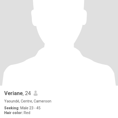
Veriane
, 24
Yaoundé, Centre, Cameroon
Seeking:
Male 23 - 45
Hair color:
Red