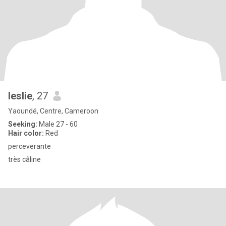
leslie
, 27
Yaoundé, Centre, Cameroon
Seeking:
Male 27 - 60
Hair color:
Red
perceverante
très câline