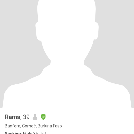
Rama
, 39
Banfora, Comoé, Burkina Faso
Seeking:
Male 35 - 57