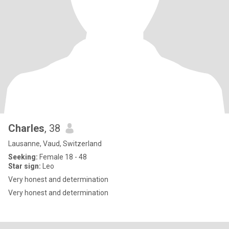
Charles
, 38
Lausanne, Vaud, Switzerland
Seeking:
Female 18 - 48
Star sign:
Leo
Very honest and determination
Very honest and determination