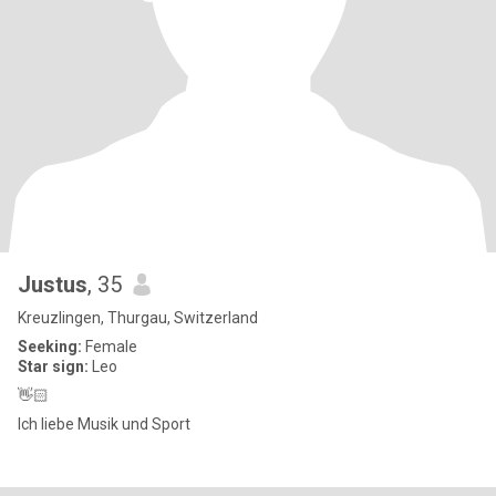
Justus
, 35
Kreuzlingen, Thurgau, Switzerland
Seeking:
Female
Star sign:
Leo
👋🏻
Ich liebe Musik und Sport