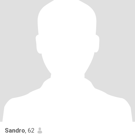
Sandro
, 62