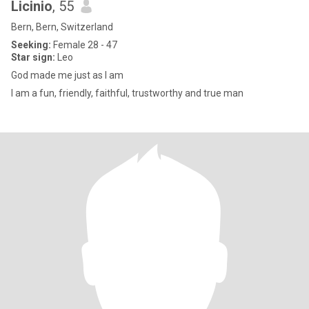
Licinio
, 55
Bern, Bern, Switzerland
Seeking:
Female 28 - 47
Star sign:
Leo
God made me just as I am
I am a fun, friendly, faithful, trustworthy and true man