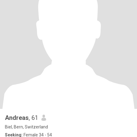
Andreas
, 61
Biel, Bern, Switzerland
Seeking:
Female 34 - 54