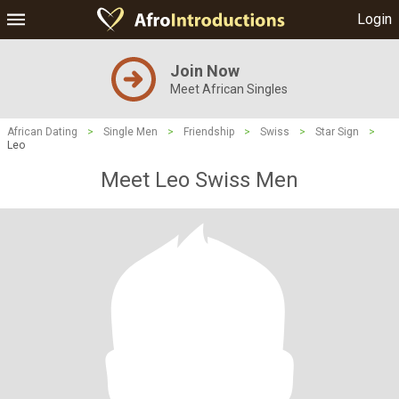
Login
Join Now
Meet African Singles
African Dating
>
Single Men
>
Friendship
>
Swiss
>
Star Sign
>
Leo
Meet Leo Swiss Men