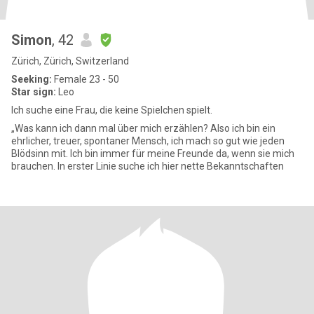
Simon
, 42
Zürich, Zürich, Switzerland
Seeking:
Female 23 - 50
Star sign:
Leo
Ich suche eine Frau, die keine Spielchen spielt.
„Was kann ich dann mal über mich erzählen? Also ich bin ein
ehrlicher, treuer, spontaner Mensch, ich mach so gut wie jeden
Blödsinn mit. Ich bin immer für meine Freunde da, wenn sie mich
brauchen. In erster Linie suche ich hier nette Bekanntschaften