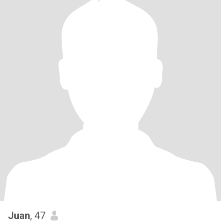
Juan
, 47