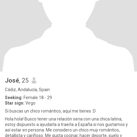
José
, 25
Cádiz, Andalucía, Spain
Seeking:
Female 18 - 29
Star sign:
Virgo
Si buscas un chico romántico, aquí me tienes :D
Hola hola! Busco tener una relación seria con una chica latina,
estoy dispuesto a ayudarla a traerla a España si nos gustamos y
así estar en persona. Me considero un chico muy romántico,
detallista y cariñoso. Me gusta cocinar, hacer deporte, suelo v