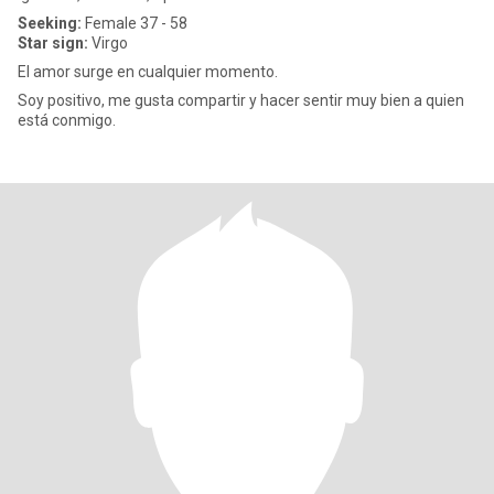
Seeking:
Female 37 - 58
Star sign:
Virgo
El amor surge en cualquier momento.
Soy positivo, me gusta compartir y hacer sentir muy bien a quien
está conmigo.