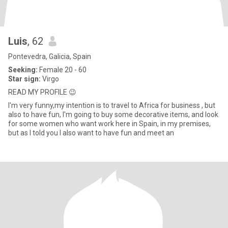
Luis
, 62
Pontevedra, Galicia, Spain
Seeking:
Female 20 - 60
Star sign:
Virgo
READ MY PROFILE 😉
I'm very funny,my intention is to travel to Africa for business , but
also to have fun, I'm going to buy some decorative items, and look
for some women who want work here in Spain, in my premises,
but as I told you I also want to have fun and meet an