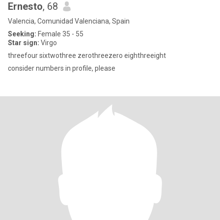
Ernesto
, 68
Valencia, Comunidad Valenciana, Spain
Seeking:
Female 35 - 55
Star sign:
Virgo
threefour sixtwothree zerothreezero eighthreeight
consider numbers in profile, please