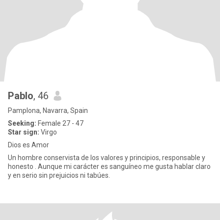
Pablo
, 46
Pamplona, Navarra, Spain
Seeking:
Female 27 - 47
Star sign:
Virgo
Dios es Amor
Un hombre conservista de los valores y principios, responsable y
honesto . Aunque mi carácter es sanguíneo me gusta hablar claro
y en serio sin prejuicios ni tabúes.