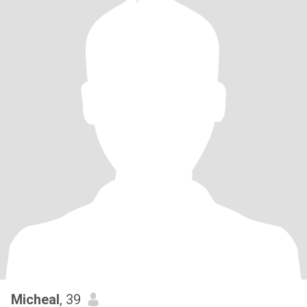
Micheal
, 39