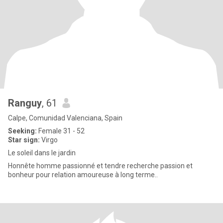
Ranguy
, 61
Calpe, Comunidad Valenciana, Spain
Seeking:
Female 31 - 52
Star sign:
Virgo
Le soleil dans le jardin
Honnête homme passionné et tendre recherche passion et
bonheur pour relation amoureuse à long terme..