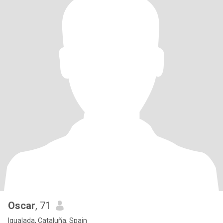
Oscar
, 71
Igualada, Cataluña, Spain