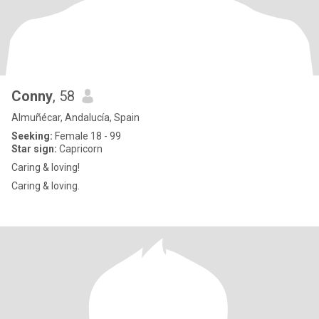
Conny
, 58
Almuñécar, Andalucía, Spain
Seeking:
Female 18 - 99
Star sign:
Capricorn
Caring & loving!
Caring & loving.