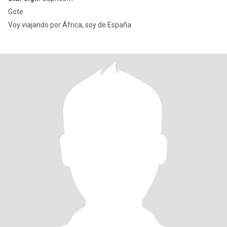
Gote
Voy viajando por África, soy de España