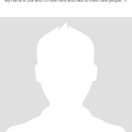
My name is Joe and I’m new here and I like to meet new people….!!