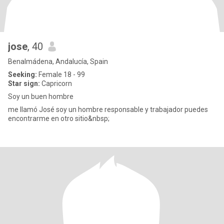
jose
, 40
Benalmádena, Andalucía, Spain
Seeking:
Female 18 - 99
Star sign:
Capricorn
Soy un buen hombre
me llamó José soy un hombre responsable y trabajador puedes
encontrarme en otro sitio&nbsp;