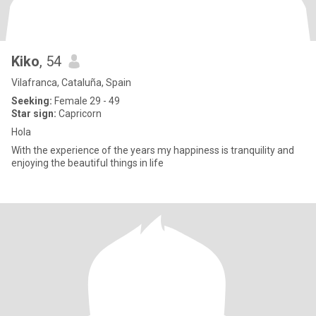
Kiko
, 54
Vilafranca, Cataluña, Spain
Seeking:
Female 29 - 49
Star sign:
Capricorn
Hola
With the experience of the years my happiness is tranquility and
enjoying the beautiful things in life