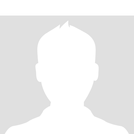
NOT SEND ME YOUR NUMBER I