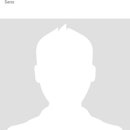
Serio