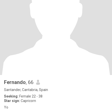
Fernando
, 66
Santander, Cantabria, Spain
Seeking:
Female 22 - 38
Star sign:
Capricorn
Yo