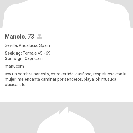
Manolo
, 73
Sevilla, Andalucía, Spain
Seeking:
Female 45 - 69
Star sign:
Capricorn
manucom
soy un hombre honesto, extrovertido, cariñoso, respetuoso con la
mujer; me encanta caminar por senderos, playa, oir musuca
clasica, etc