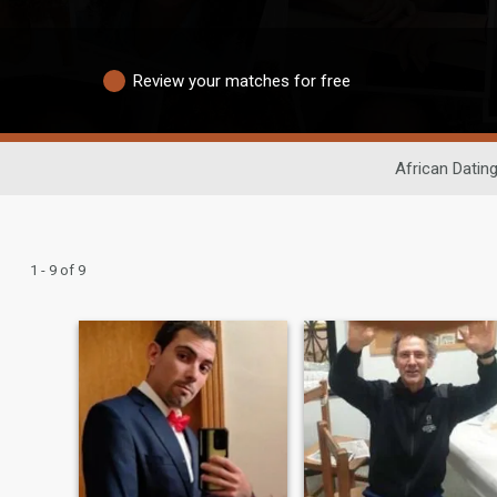
Review your matches for free
African Datin
1 - 9 of 9