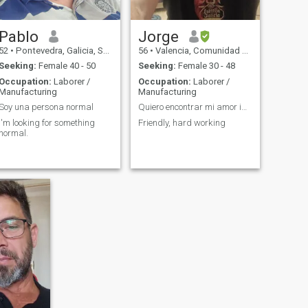
Pablo
Jorge
52
•
Pontevedra, Galicia, Spain
56
•
Valencia, Comunidad Valenciana, Spain
Seeking:
Female 40 - 50
Seeking:
Female 30 - 48
Occupation:
Laborer /
Occupation:
Laborer /
Manufacturing
Manufacturing
Soy una persona normal
Quiero encontrar mi amor ideal
I'm looking for something
Friendly, hard working
normal.