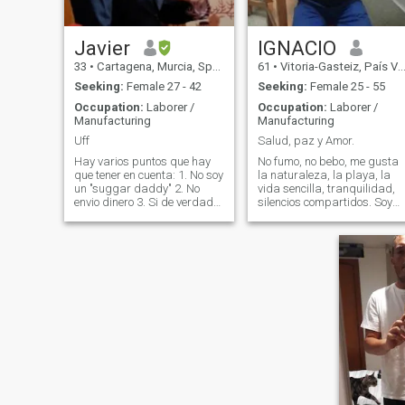
Javier
IGNACIO
33
•
Cartagena, Murcia, Spain
61
•
Vitoria-Gasteiz, País Vasco, Spain
Seeking:
Female 27 - 42
Seeking:
Female 25 - 55
Occupation:
Laborer /
Occupation:
Laborer /
Manufacturing
Manufacturing
Uff
Salud, paz y Amor.
Hay varios puntos que hay
No fumo, no bebo, me gusta
que tener en cuenta: 1. No soy
la naturaleza, la playa, la
un "suggar daddy" 2. No
vida sencilla, tranquilidad,
envio dinero 3. Si de verdad
silencios compartidos. Soy
quieres estar conmigo, que
aficionado al yoga y me
sea por amor no por obtener
encanta que me den
la nacionalidad española 4.
masajes, yo también los
Si quieres venir a España, mi
devolveré a cambio. Me
recomendación es venir
inclino más bien, por una
dieta predominantemente
vegetariana. Me gusta el
contacto físico, los largos y
cálidos abrazos, besos,
caricias. Palabras de amor.