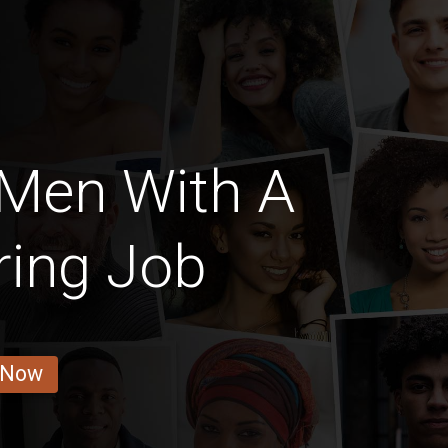
 Men With A
ring Job
 Now