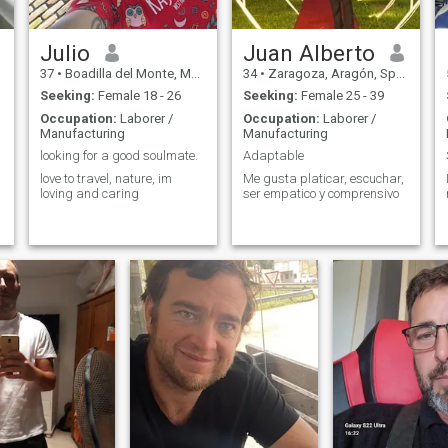
Julio
Juan Alberto
37
•
Boadilla del Monte, Madrid, Spain
34
•
Zaragoza, Aragón, Spain
Seeking:
Female 18 - 26
Seeking:
Female 25 - 39
Occupation:
Laborer /
Occupation:
Laborer /
Manufacturing
Manufacturing
looking for a good soulmate.
Adaptable
love to travel, nature, im
Me gusta platicar, escuchar,
loving and caring
ser empatico y comprensivo