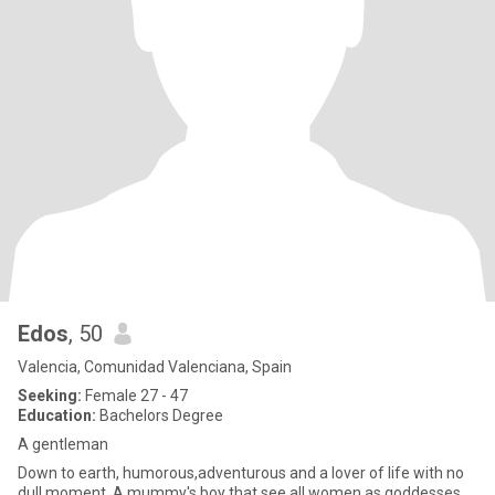
Edos
, 50
Valencia, Comunidad Valenciana, Spain
Seeking:
Female 27 - 47
Education:
Bachelors Degree
A gentleman
Down to earth, humorous,adventurous and a lover of life with no
dull moment. A mummy's boy that see all women as goddesses