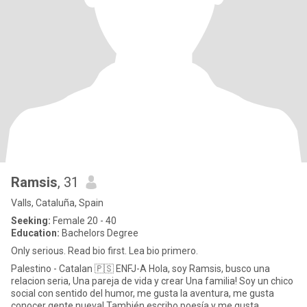
Ramsis
, 31
Valls, Cataluña, Spain
Seeking:
Female 20 - 40
Education:
Bachelors Degree
Only serious. Read bio first. Lea bio primero.
Palestino - Catalan 🇵🇸 ENFJ-A Hola, soy Ramsis, busco una
relacion seria, Una pareja de vida y crear Una familia! Soy un chico
social con sentido del humor, me gusta la aventura, me gusta
conocer gente nueva! También escribo poesía y me gusta