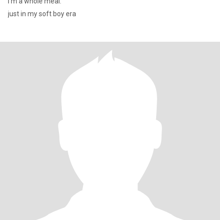
I’m a whole meal.
just in my soft boy era