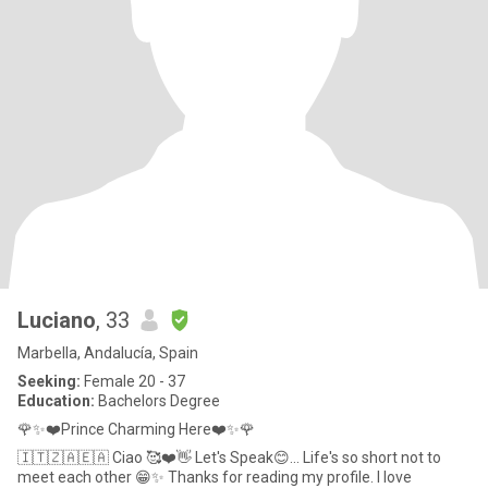
Luciano
, 33
Marbella, Andalucía, Spain
Seeking:
Female 20 - 37
Education:
Bachelors Degree
🌹✨❤️Prince Charming Here❤️✨🌹
🇮🇹🇿🇦🇪🇦 Ciao 🥰❤️👋 Let's Speak😊... Life's so short not to
meet each other 😁✨ Thanks for reading my profile. I love