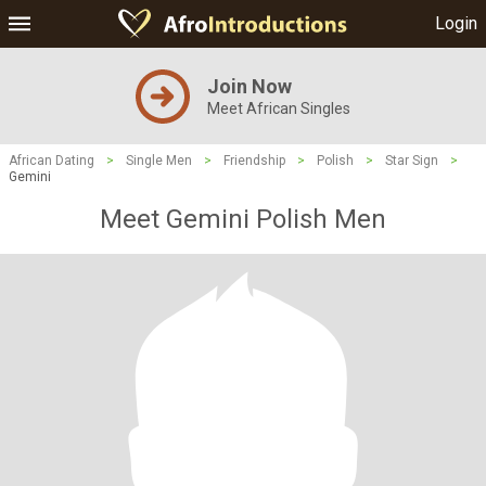
Login
Join Now
Meet African Singles
African Dating
>
Single Men
>
Friendship
>
Polish
>
Star Sign
>
Gemini
Meet Gemini Polish Men