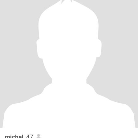
michal
, 47