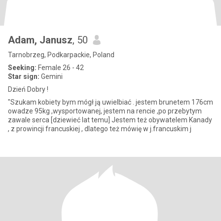
Adam, Janusz
, 50
Tarnobrzeg, Podkarpackie, Poland
Seeking:
Female 26 - 42
Star sign:
Gemini
Dzień Dobry !
"Szukam kobiety bym mógł ją uwielbiać . jestem brunetem 176cm
owadze 95kg ,wysportowanej, jestem na rencie ,po przebytym
zawale serca [dziewieć lat temu] Jestem też obywatelem Kanady
, z prowincji francuskiej , dlatego też mówię w j.francuskim j