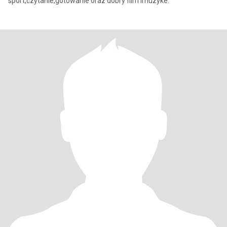
sport,czytanie,gotowanie oraz dobry film imuzyke.