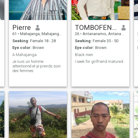
Pierre
TOMBOFENO STEPHANO
61
•
Mahajanga, Mahajanga, Madagascar
26
•
Antananarivo, Antananarivo, Madagascar
Seeking:
Female 18 - 28
Seeking:
Female 35 - 50
Eye color:
Brown
Eye color:
Brown
A Mahajanga
Black men
Je suis un homme
I seek for girlfriend matured
attentionné et je prends soin
des femmes