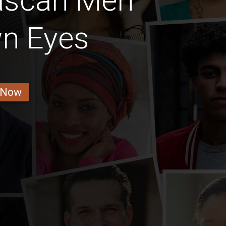
ascan Men
wn Eyes
 Now