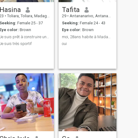
Hasina
Tafita
23
•
Toliara, Toliara, Madagascar
29
•
Antananarivo, Antananarivo, Madagascar
Seeking:
Female 25 - 37
Seeking:
Female 24 - 43
Eye color:
Brown
Eye color:
Brown
Je suis prêt à construire une relation sérieuse
moi, 28ans habite à Madagascar. chercher femme
Je suis très sportif
oui