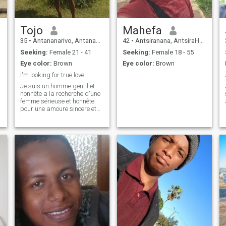
Tojo
Mahefa
35
•
Antananarivo, Antananarivo, Madagascar
42
•
Antsiranana, AntsiraḤana, Madagascar
Seeking:
Female 21 - 41
Seeking:
Female 18 - 55
Eye color:
Brown
Eye color:
Brown
I'm looking for true love
Je suis un homme gentil et
honnête a la recherche d'une
femme sérieuse et honnête
pour une amoure sincere et
durable