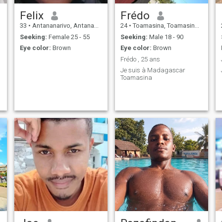
Felix
Frédo
33
•
Antananarivo, Antananarivo, Madagascar
24
•
Toamasina, Toamasina, Madagascar
Seeking:
Female 25 - 55
Seeking:
Male 18 - 90
Eye color:
Brown
Eye color:
Brown
Frédo , 25 ans
Je suis à Madagascar
Toamasina