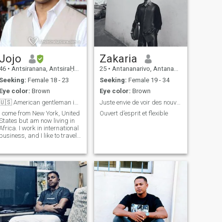
Jojo
Zakaria
46
•
Antsiranana, AntsiraḤana, Madagascar
25
•
Antananarivo, Antananarivo, Madagascar
Seeking:
Female 18 - 23
Seeking:
Female 19 - 34
Eye color:
Brown
Eye color:
Brown
🇺🇸 American gentleman in Africa.
Juste envie de voir des nouvelles rencontres
I come from New York, United
Ouvert d’esprit et flexible
States but am now living in
frica. I work in international
business, and I like to travel,
meet people, and try new
hings. If this sounds
interesting, then send a
message…