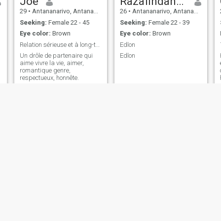
Joe
Razafindanaka
29
•
Antananarivo, Antananarivo, Madagascar
26
•
Antananarivo, Antananarivo, Madagascar
Seeking:
Female 22 - 45
Seeking:
Female 22 - 39
Eye color:
Brown
Eye color:
Brown
Relation sérieuse et à long-terme
Edlon
Un drôle de partenaire qui
Edlon
aime vivre la vie, aimer,
romantique genre,
respectueux, honnête.
Ramanaiky Harinera
Bernard
31
•
Antsiranana, AntsiraḤana, Madagascar
43
•
Fianarantsoa, Fianarantsoa, Madagascar