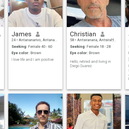
James
Christian
24
•
Antananarivo, Antananarivo, Madagascar
58
•
Antsiranana, AntsiraḤana, Madagascar
Seeking:
Female 40 - 60
Seeking:
Female 18 - 28
Eye color:
Brown
Eye color:
Brown
I love life and I am positive
Hello, retired and living in
Diego Suarez
A
d
t