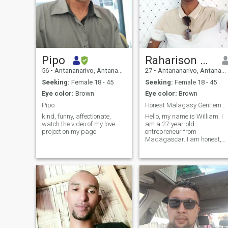
Pipo
Raharison William
56
•
Antananarivo, Antananarivo, Madagascar
27
•
Antananarivo, Antananarivo, Madagascar
Seeking:
Female 18 - 45
Seeking:
Female 18 - 45
Eye color:
Brown
Eye color:
Brown
Pipo
Honest Malagasy Gentleman Looking for a Serious Re
kind, funny, affectionate,
Hello, my name is William. I
watch the video of my love
am a 27-year-old
project on my page
entrepreneur from
Madagascar. I am honest,
respectful, hardworking, an
family-oriented. I enjoy
learning new things,
exploring different cultures,
and meeting positive people.
I believe that trust, loyal