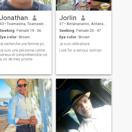
Jonathan
Jorlin
30
•
Toamasina, Toamasina, Madagascar
37
•
Antananarivo, Antananarivo, Madagascar
Seeking:
Female 19 - 36
Seeking:
Female 26 - 47
Eye color:
Brown
Eye color:
Brown
Je recherche une femme pour ume relation sérieuse
Je suis célibataire
Je suis une personne calme ,
Look for a serious woman.
sérieux et compréhencible vis
a vis de mes proche .