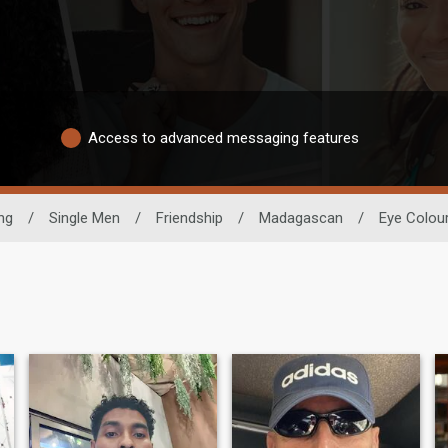
Access to advanced messaging features
ng
/
Single Men
/
Friendship
/
Madagascan
/
Eye Colou