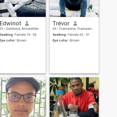
Edwinot
Trévor
23
•
Sambava, AntsiraḤana, Madagascar
26
•
Toamasina, Toamasina, Madagascar
Seeking:
Female 19 - 36
Seeking:
Female 20 - 41
Eye color:
Brown
Eye color:
Brown