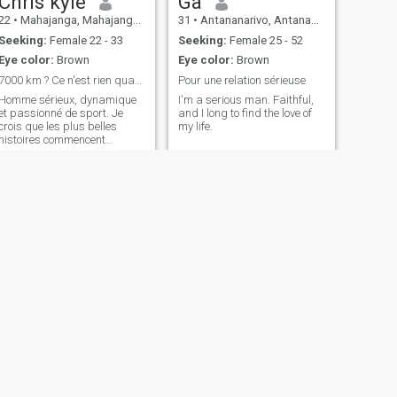
Chris kyle
Ga
22
•
Mahajanga, Mahajanga, Madagascar
31
•
Antananarivo, Antananarivo, Madagascar
Seeking:
Female 22 - 33
Seeking:
Female 25 - 52
Eye color:
Brown
Eye color:
Brown
7000 km ? Ce n'est rien quand on cherche la perle
Pour une relation sérieuse
Homme sérieux, dynamique
I'm a serious man. Faithful,
et passionné de sport. Je
and I long to find the love of
crois que les plus belles
my life.
histoires commencent
souvent par un échange
sincère, peu importe la
distance. Actuellement à
Madagascar, je suis une
personne déterminée avec
des projets tournés vers l'inte
NEXT
heritiana
26
•
Antananarivo, Antananarivo, Madagascar