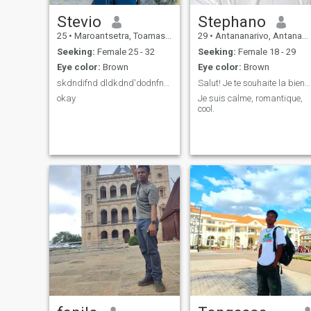
Stevio
Stephano
25
•
Maroantsetra, Toamasina, Madagascar
29
•
Antananarivo, Antananarivo, Madagascar
Seeking:
Female 25 - 32
Seeking:
Female 18 - 29
Eye color:
Brown
Eye color:
Brown
skdndifnd dldkdnd'dodnfndlsnfneosndlebtkfnndnzlenf
Salut! Je te souhaite la bienvenue!
okay
Je suis calme, romantique,
cool.