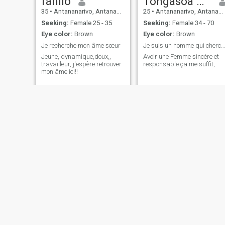
fanilo
Tongasoa michel regi orlin
35
•
Antananarivo, Antananarivo, Madagascar
25
•
Antananarivo, Antananarivo, Madagascar
Seeking:
Female 25 - 35
Seeking:
Female 34 - 70
Eye color:
Brown
Eye color:
Brown
Je recherche mon âme sœur
Je suis un homme qui cherche la sincérité
Jeune, dynamique,doux,,
Avoir une Femme sincère et
travailleur, j'espère retrouver
responsable ça me suffit,
mon âme ici!!
Gamal
Jachin
25
•
Antsiranana, AntsiraḤana, Madagascar
42
•
Ambatondrazaka, Toamasina, Madagascar