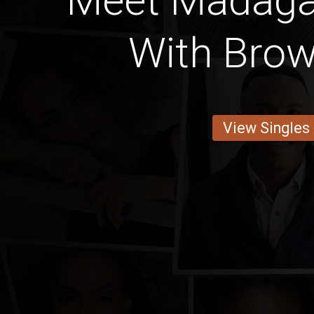
Meet Madag
With Bro
View Singles