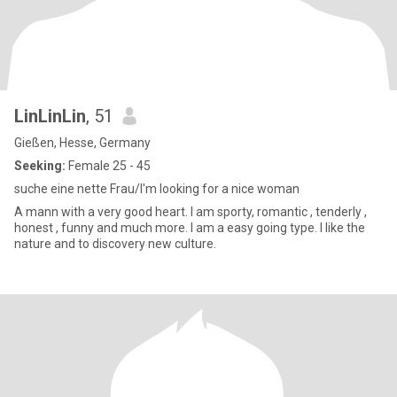
LinLinLin
, 51
Gießen, Hesse, Germany
Seeking:
Female 25 - 45
suche eine nette Frau/I'm looking for a nice woman
A mann with a very good heart. I am sporty, romantic , tenderly ,
honest , funny and much more. I am a easy going type. I like the
nature and to discovery new culture.