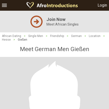
Login
Join Now
Meet African Singles
African Dating
>
Single Men
>
Friendship
>
German
>
Location
>
Hesse
>
Gießen
Meet German Men Gießen