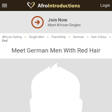
Login
Join Now
Meet African Singles
African Dating
>
Single Men
>
Friendship
>
German
>
Hair Colour
>
Red
Meet German Men With Red Hair