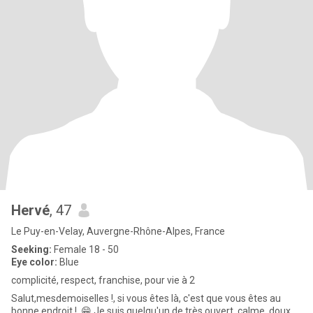
Hervé
, 47
Le Puy-en-Velay, Auvergne-Rhône-Alpes, France
Seeking:
Female 18 - 50
Eye color:
Blue
complicité, respect, franchise, pour vie à 2
Salut,mesdemoiselles !, si vous êtes là, c'est que vous êtes au
bonne endroit !, 😁 Je suis quelqu'un de très ouvert, calme, doux,