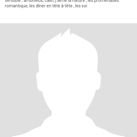
sensible , ambitieux, câlin, j'aime la nature , les promenades
romantique, les dîner en tête à tête , les soi