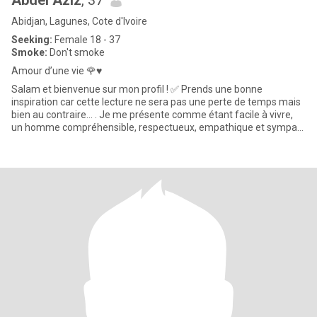
Abdel Aziz
, 37
Abidjan, Lagunes, Cote d'Ivoire
Seeking:
Female 18 - 37
Smoke:
Don't smoke
Amour d’une vie 🌹♥️
Salam et bienvenue sur mon profil ! ✅ Prends une bonne
inspiration car cette lecture ne sera pas une perte de temps mais
bien au contraire… . Je me présente comme étant facile à vivre,
un homme compréhensible, respectueux, empathique et sympa…
. U