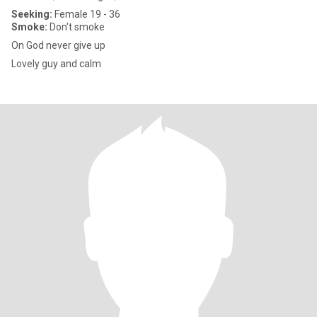
Seeking:
Female 19 - 36
Smoke:
Don't smoke
On God never give up
Lovely guy and calm