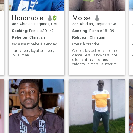
Honorable
Moise
48
•
Abidjan, Lagunes, Cote d'Ivoire
28
•
Abidjan, Lagunes, Cote d'Ivoire
Seeking:
Female 30 - 42
Seeking:
Female 18 - 39
Religion:
Christian
Religion:
Christian
sérieuse et prête à s'engager pour une vie à 2!
Cœur à prendre
i am a very loyal and very
Coucou les belle et sublime
jovial man
dame , je suis novice sur ce
site , célibataire sans
enfants. je me suis inscrire
pour un but bien précis a
vous de le découvrir ...