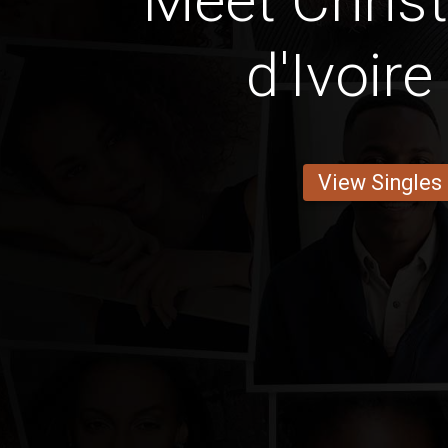
Meet Christ
d'Ivoir
View Singles