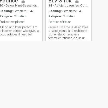
Fabrice
ELVIS rok
30
•
Daloa, Haut-Sassandra, Cote d'Ivoire
34
•
Abidjan, Lagunes, Cote d'Ivoire
Seeking:
Female 21 - 42
Seeking:
Female 22 - 43
Religion:
Christian
Religion:
Christian
find out me please!
Relation sérieuse
A kind and lover person. I'm
Je suis Elvis rok je vie en Côte
a listener person who gives a
d’Ivoire je suis à la recherche
good advices if need be!
d’une relation avec une
femme chrétienne.je suis une
personne à découvrir
NEXT
Chibuike
40
•
Abidjan, Lagunes, Cote d'Ivoire