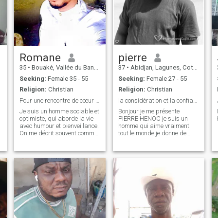
Romane
pierre
35
•
Bouaké, Vallée du Bandama, Cote d'Ivoire
37
•
Abidjan, Lagunes, Cote d'Ivoire
Seeking:
Female 35 - 55
Seeking:
Female 27 - 55
Religion:
Christian
Religion:
Christian
Pour une rencontre de cœur à cœur
la considération et la confiance son ma base
Je suis un homme sociable et
Bonjour je me présente
optimiste, qui aborde la vie
PIERRE HENOC je suis un
avec humour et bienveillance.
homme qui aime vraiment
On me décrit souvent comme
tout le monde je donne de
honnête, respectueux et
l'amour à mes proches à la
fidèle, et j'apprécie de
personne que j'ai j'aime et
partager des moments
mon point fort j'ai de la
empreints de romantisme et
considération envers tout le
de complicité. Je recherche
monde j'aime pas être
une femme
minimiser j'aime pas