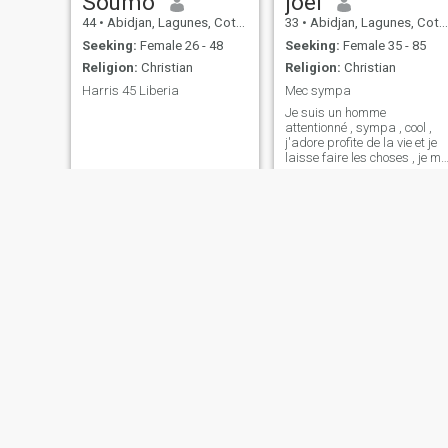
Soumo
joel
44
•
Abidjan, Lagunes, Cote d'Ivoire
33
•
Abidjan, Lagunes, Cote d'Ivoire
Seeking:
Female 26 - 48
Seeking:
Female 35 - 85
Religion:
Christian
Religion:
Christian
Harris 45 Liberia
Mec sympa
Je suis un homme
attentionné , sympa , cool ,
j'adore profite de la vie et je
laisse faire les choses , je me
dis que le destin me réserve
une grande surprise
Jerry
Aurange
53
•
Abidjan, Lagunes, Cote d'Ivoire
47
•
Abidjan, Lagunes, Cote d'Ivoire