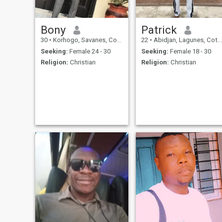
Bony
Patrick
30
•
Korhogo, Savanes, Cote d'Ivoire
22
•
Abidjan, Lagunes, Cote d'Ivoire
Seeking:
Female 24 - 30
Seeking:
Female 18 - 30
Religion:
Christian
Religion:
Christian