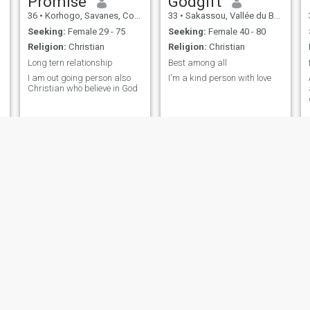
Promise
Godgift
36
•
Korhogo, Savanes, Cote d'Ivoire
33
•
Sakassou, Vallée du Bandama, Cote d'Ivoire
Seeking:
Female 29 - 75
Seeking:
Female 40 - 80
Religion:
Christian
Religion:
Christian
Long tern relationship
Best among all
I am out going person also
I'm a kind person with love
Christian who believe in God
legre Israel
Clarence
25
•
Abidjan, Lagunes, Cote d'Ivoire
24
•
Abidjan, Lagunes, Cote d'Ivoire