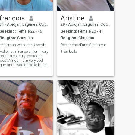
françois
Aristide
34
•
Abidjan, Lagunes, Cote d'Ivoire
29
•
Abidjan, Lagunes, Cote d'Ivoire
Seeking:
Female 22 - 45
Seeking:
Female 20 - 41
Religion:
Christian
Religion:
Christian
chairman welcomes everybody
Recherche d'une âme sœur
Hello I am françois from ivory
Très belle
coast a country located in
west Africa. I am very cool
guy and I would like to build
a very close relationship with
a very kind and serious
woman who is ready to
accept me as her lover.