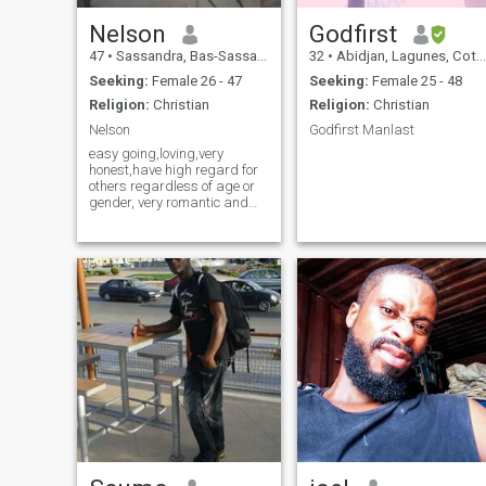
Nelson
Godfirst
47
•
Sassandra, Bas-Sassandra, Cote d'Ivoire
32
•
Abidjan, Lagunes, Cote d'Ivoire
Seeking:
Female 26 - 47
Seeking:
Female 25 - 48
Religion:
Christian
Religion:
Christian
Nelson
Godfirst Manlast
easy going,loving,very
honest,have high regard for
others regardless of age or
gender, very romantic and
caring,love doing domestic
work and very hard-working
guy with fear of God