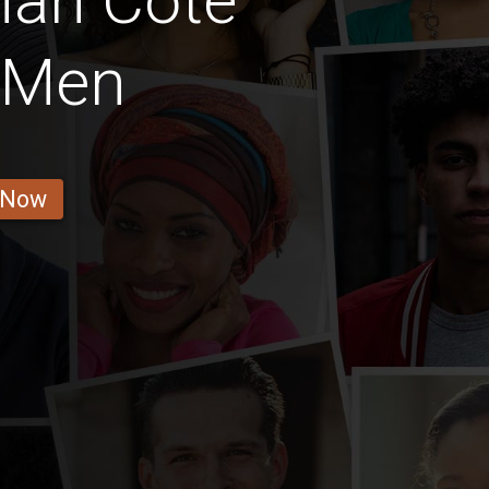
ian Cote
e Men
 Now