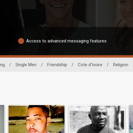
Access to advanced messaging features
ing
/
Single Men
/
Friendship
/
Cote d'Ivoire
/
Religion