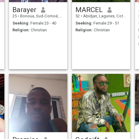
Barayer
MARCEL
25
•
Bonoua, Sud-Comoé, Cote d'Ivoire
52
•
Abidjan, Lagunes, Cote d'Ivoire
Seeking:
Female 23 - 40
Seeking:
Female 29 - 51
Religion:
Christian
Religion:
Christian