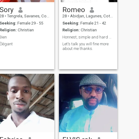
Sory
Romeo
28
•
Tengrela, Savanes, Cote d'Ivoire
28
•
Abidjan, Lagunes, Cote d'Ivoire
Seeking:
Female 29 - 55
Seeking:
Female 21 - 42
Religion:
Christian
Religion:
Christian
Bien
Honnest, simple and hard worker +225 0759796887 w...
Élégant
Let's talk you will fine more
about me thanks.