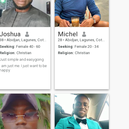
Joshua
Michel
38
•
Abidjan, Lagunes, Cote d'Ivoire
28
•
Abidjan, Lagunes, Cote d'Ivoire
Seeking:
Female 40 - 60
Seeking:
Female 20 - 34
Religion:
Christian
Religion:
Christian
Just simple and easygoing
I am just me. I just want to be
happy