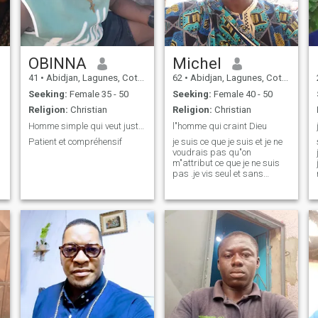
OBINNA
Michel
41
•
Abidjan, Lagunes, Cote d'Ivoire
62
•
Abidjan, Lagunes, Cote d'Ivoire
Seeking:
Female 35 - 50
Seeking:
Female 40 - 50
Religion:
Christian
Religion:
Christian
Homme simple qui veut juste vivre la paix
l"homme qui craint Dieu
Patient et compréhensif
je suis ce que je suis et je ne
voudrais pas qu"on
m"attribut ce que je ne suis
pas .je vis seul et sans
emmerdement ,