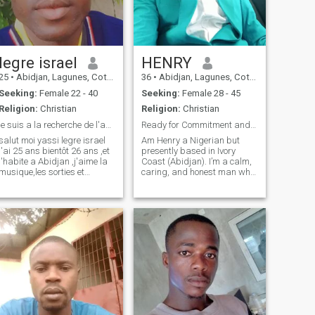
legre israel
HENRY
25
•
Abidjan, Lagunes, Cote d'Ivoire
36
•
Abidjan, Lagunes, Cote d'Ivoire
Seeking:
Female 22 - 40
Seeking:
Female 28 - 45
Religion:
Christian
Religion:
Christian
je suis a la recherche de l'amour vrai et sincères
Ready for Commitment and love
salut moi yassi legre israel
Am Henry a Nigerian but
j'ai 25 ans bientôt 26 ans ,et
presently based in Ivory
j'habite a Abidjan ,j'aime la
Coast (Abidjan). I’m a calm,
musique,les sorties et
caring, and honest man who
découvrir de nouvelles
values love, respect, and
choses,je recherche
good communication. I
quelqu'un de cool pour
believe a strong relationship
partager des moments
is built on trust, friendship,
authentiques,
and understanding. I’m here
for some