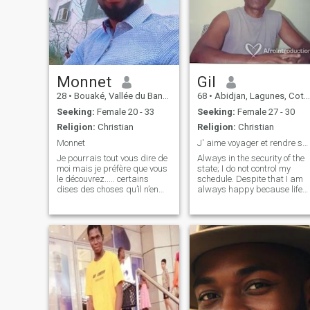
Monnet
Gil
28
•
Bouaké, Vallée du Bandama, Cote d'Ivoire
68
•
Abidjan, Lagunes, Cote d'Ivoire
Seeking:
Female 20 - 33
Seeking:
Female 27 - 30
Religion:
Christian
Religion:
Christian
Monnet
J' aime voyager et rendre service c'est ça la vie.
Je pourrais tout vous dire de
Always in the security of the
moi mais je préfère que vous
state; I do not control my
le découvrez..... certains
schedule. Despite that I am
dises des choses qu’il n’en
always happy because life
sont pas, je tacherais de
does not make sense when
vous donner honnêtement
you take care of either. Living
toutes les informations me
my life is what remains of
concernant...je suis très franc
course in tenderness. Have a
et je ne ment pas beaucoup
companion who can
represent me in meetings
especially at the 45/566
seller.