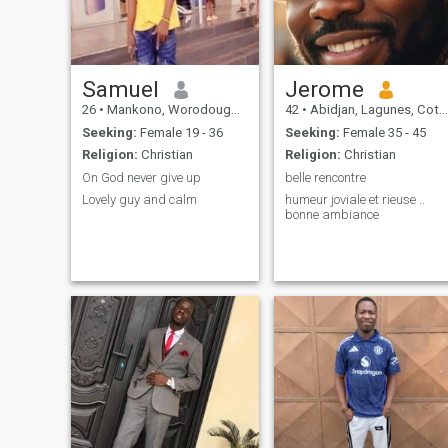
Samuel
Jerome
26
•
Mankono, Worodougou, Cote d'Ivoire
42
•
Abidjan, Lagunes, Cote d'Ivoire
Seeking:
Female 19 - 36
Seeking:
Female 35 - 45
Religion:
Christian
Religion:
Christian
On God never give up
belle rencontre
Lovely guy and calm
humeur joviale et rieuse ..
bonne ambiance