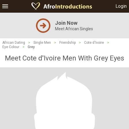
Login
Join Now
Meet African Singles
African Dating
>
Single Men
>
Friendship
>
Cote d'Ivoire
>
Eye Colour
>
Grey
Meet Cote d'Ivoire Men With Grey Eyes