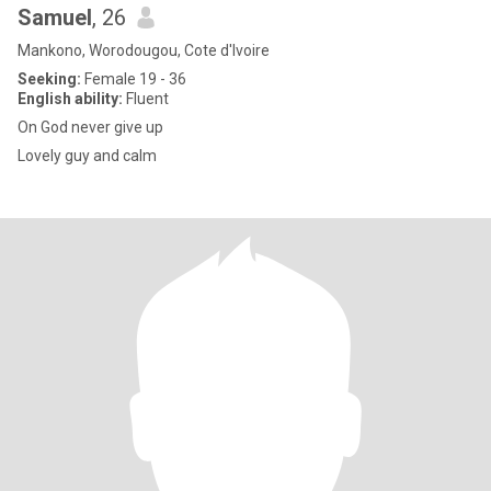
Samuel
, 26
Mankono, Worodougou, Cote d'Ivoire
Seeking:
Female 19 - 36
English ability:
Fluent
On God never give up
Lovely guy and calm