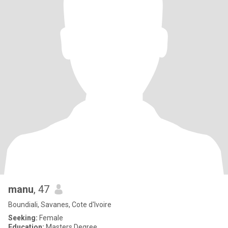
manu
, 47
Boundiali, Savanes, Cote d'Ivoire
Seeking:
Female
Education:
Masters Degree