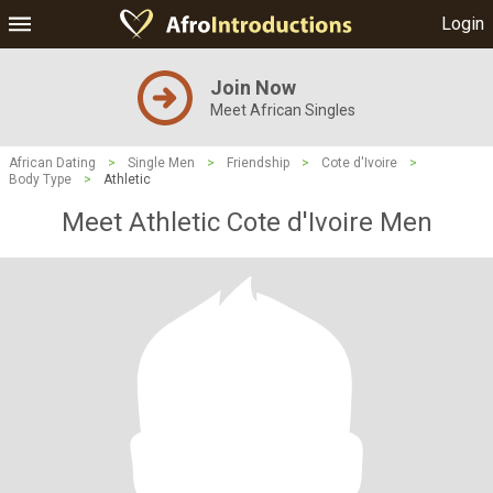
Login
Join Now
Meet African Singles
African Dating
>
Single Men
>
Friendship
>
Cote d'Ivoire
>
Body Type
>
Athletic
Meet Athletic Cote d'Ivoire Men