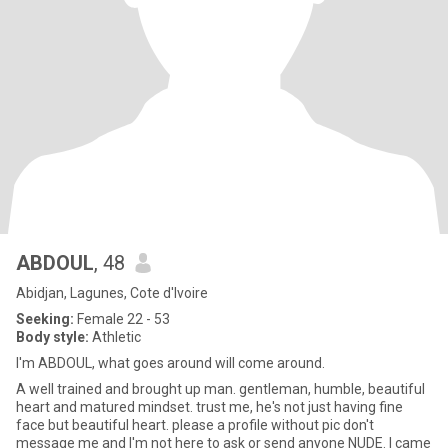
ABDOUL
, 48
Abidjan, Lagunes, Cote d'Ivoire
Seeking:
Female 22 - 53
Body style:
Athletic
I'm ABDOUL, what goes around will come around.
A well trained and brought up man. gentleman, humble, beautiful
heart and matured mindset. trust me, he's not just having fine
face but beautiful heart. please a profile without pic don't
message me and I'm not here to ask or send anyone NUDE. I came