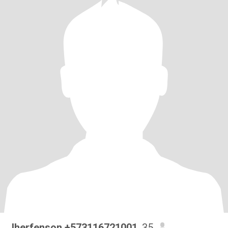
Jherfenson +573116721001
, 35