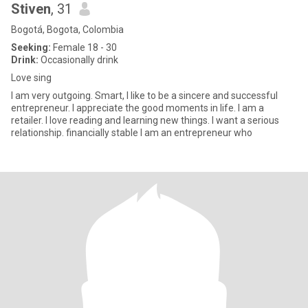
Stiven
, 31
Bogotá, Bogota, Colombia
Seeking:
Female 18 - 30
Drink:
Occasionally drink
Love sing
I am very outgoing. Smart, I like to be a sincere and successful
entrepreneur. I appreciate the good moments in life. I am a
retailer. I love reading and learning new things. I want a serious
relationship. financially stable I am an entrepreneur who