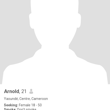
Arnold
, 21
Yaoundé, Centre, Cameroon
Seeking:
Female 18 - 50
Smoke:
Don't smoke