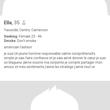
Ella
, 35
Yaoundé, Centre, Cameroon
Seeking:
Female 23 - 46
Smoke:
Don't smoke
américain fashion
je suis Un jeune homme responsable calme compréhensifs
simple je sais faire confiance et je sais aimé donner le cœur je suis
un blagueur jàime sourire ma conjointe je compte partager mon
amour et mes sentiments j'aime les stratège j'aime tout ce