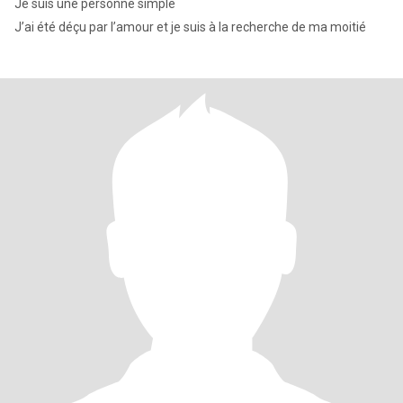
Je suis une personne simple
J’ai été déçu par l’amour et je suis à la recherche de ma moitié