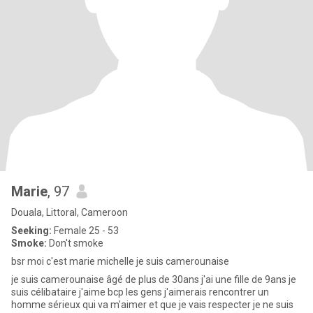
Marie
, 97
Douala, Littoral, Cameroon
Seeking:
Female 25 - 53
Smoke:
Don't smoke
bsr moi c'est marie michelle je suis camerounaise
je suis camerounaise âgé de plus de 30ans j'ai une fille de 9ans je
suis célibataire j'aime bcp les gens j'aimerais rencontrer un
homme sérieux qui va m'aimer et que je vais respecter je ne suis