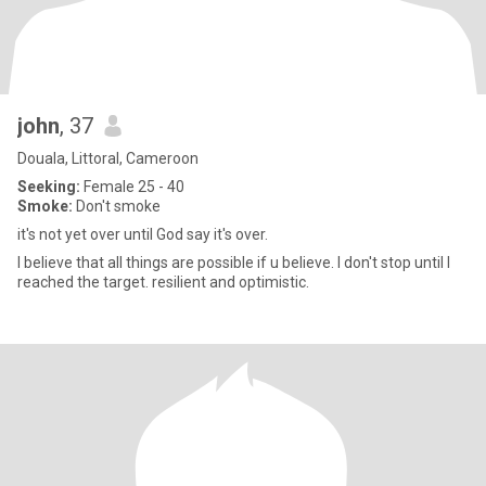
john
, 37
Douala, Littoral, Cameroon
Seeking:
Female 25 - 40
Smoke:
Don't smoke
it's not yet over until God say it's over.
I believe that all things are possible if u believe. I don't stop until I
reached the target. resilient and optimistic.