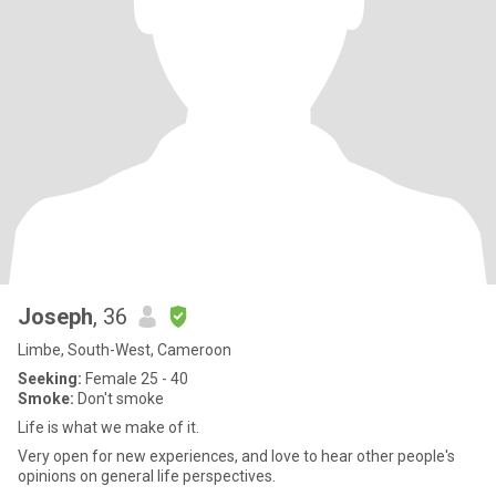
Joseph
, 36
Limbe, South-West, Cameroon
Seeking:
Female 25 - 40
Smoke:
Don't smoke
Life is what we make of it.
Very open for new experiences, and love to hear other people's
opinions on general life perspectives.