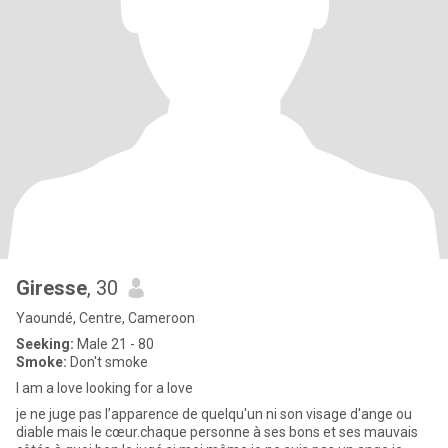
Giresse
, 30
Yaoundé, Centre, Cameroon
Seeking:
Male 21 - 80
Smoke:
Don't smoke
I am a love looking for a love
je ne juge pas l’apparence de quelqu'un ni son visage d'ange ou
diable mais le cœur.chaque personne à ses bons et ses mauvais