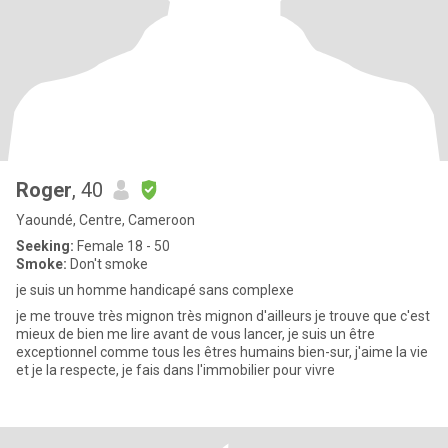
Roger
, 40
Yaoundé, Centre, Cameroon
Seeking:
Female 18 - 50
Smoke:
Don't smoke
je suis un homme handicapé sans complexe
je me trouve très mignon très mignon d'ailleurs je trouve que c'est
mieux de bien me lire avant de vous lancer, je suis un être
exceptionnel comme tous les êtres humains bien-sur, j'aime la vie
et je la respecte, je fais dans l'immobilier pour vivre