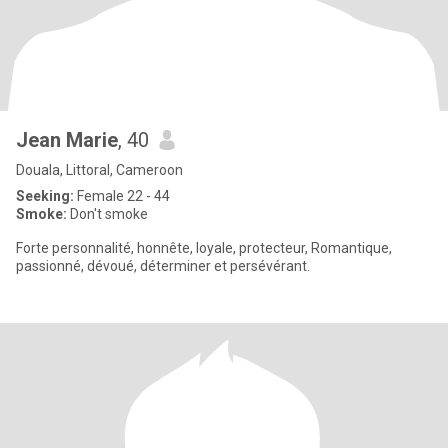
Jean Marie
, 40
Douala, Littoral, Cameroon
Seeking:
Female 22 - 44
Smoke:
Don't smoke
Forte personnalité, honnête, loyale, protecteur, Romantique,
passionné, dévoué, déterminer et persévérant.