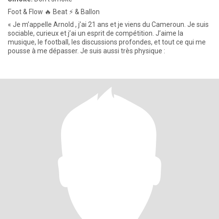
Foot & Flow 🔥 Beat ⚡ & Ballon
« Je m’appelle Arnold , j’ai 21 ans et je viens du Cameroun. Je suis
sociable, curieux et j’ai un esprit de compétition. J’aime la
musique, le football, les discussions profondes, et tout ce qui me
pousse à me dépasser. Je suis aussi très physique :