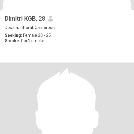
Dimitri KGB
, 28
Douala, Littoral, Cameroon
Seeking:
Female 20 - 25
Smoke:
Don't smoke