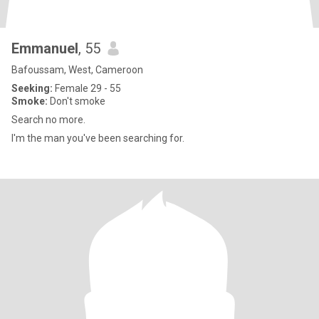
Emmanuel
, 55
Bafoussam, West, Cameroon
Seeking:
Female 29 - 55
Smoke:
Don't smoke
Search no more.
I'm the man you've been searching for.