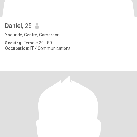
Daniel
, 25
Yaoundé, Centre, Cameroon
Seeking:
Female 20 - 80
Occupation:
IT / Communications