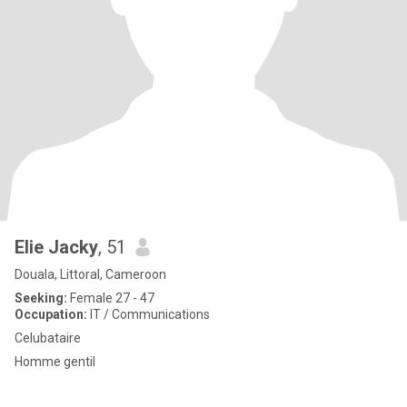
Elie Jacky
, 51
Douala, Littoral, Cameroon
Seeking:
Female 27 - 47
Occupation:
IT / Communications
Celubataire
Homme gentil