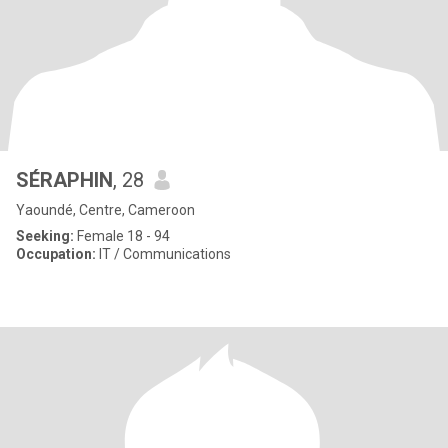
SÉRAPHIN
, 28
Yaoundé, Centre, Cameroon
Seeking:
Female 18 - 94
Occupation:
IT / Communications