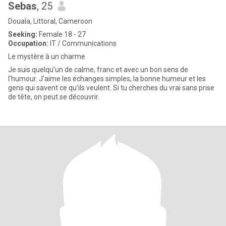
Sebas
, 25
Douala, Littoral, Cameroon
Seeking:
Female 18 - 27
Occupation:
IT / Communications
Le mystère à un charme
Je suis quelqu’un de calme, franc et avec un bon sens de
l’humour. J’aime les échanges simples, la bonne humeur et les
gens qui savent ce qu’ils veulent. Si tu cherches du vrai sans prise
de tête, on peut se découvrir.