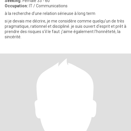
Seeking:
Female 33 - 60
Occupation:
IT / Communications
à la recherche d'une relation sérieuse à long term
si je devais me décrire, je me considère comme quelqu'un de très
pragmatique, rationnel et discipliné. je suis ouvert d'esprit et prêt à
prendre des risques s'il le faut. j'aime également l'honnêteté, la
sincérité.