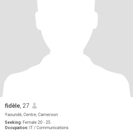
fidèle
, 27
Yaoundé, Centre, Cameroon
Seeking:
Female 20 - 25
Occupation:
IT / Communications