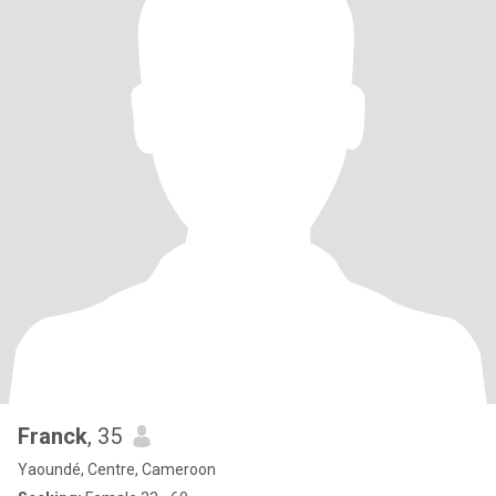
Franck
, 35
Yaoundé, Centre, Cameroon