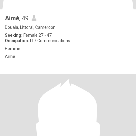
Aimé
, 49
Douala, Littoral, Cameroon
Seeking:
Female 27 - 47
Occupation:
IT / Communications
Homme
Aimé