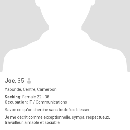
Joe
, 35
Yaoundé, Centre, Cameroon
Seeking:
Female 22 - 38
Occupation:
IT / Communications
Savoir ce qu'on cherche sans toutefois blesser.
Je me décrit comme exceptionnelle, sympa, respectueux,
travailleur, aimable et sociable.