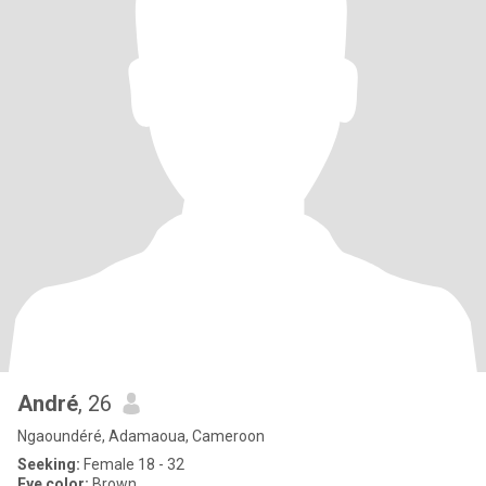
André
, 26
Ngaoundéré, Adamaoua, Cameroon
Seeking:
Female 18 - 32
Eye color:
Brown