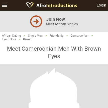
Login
Join Now
Meet African Singles
African Dating
>
Single Men
>
Friendship
>
Cameroonian
>
Eye Colour
>
Brown
Meet Cameroonian Men With Brown
Eyes