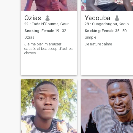
Ozias
Yacouba
22
•
Fada N'Gourma, Gourma, Burkina Faso
28
•
Ouagadougou, Kadiogo, Burkina Faso
Seeking:
Female 19 - 32
Seeking:
Female 35 - 50
Ozias
Simple
J'aime bien m'amuser
De nature calme
causée et beaucoup d'autres
choses