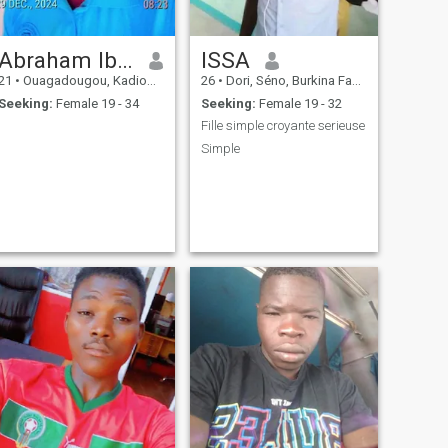
Abraham Ibrahim
ISSA
21
•
Ouagadougou, Kadiogo, Burkina Faso
26
•
Dori, Séno, Burkina Faso
Seeking:
Female 19 - 34
Seeking:
Female 19 - 32
Fille simple croyante serieuse
Simple