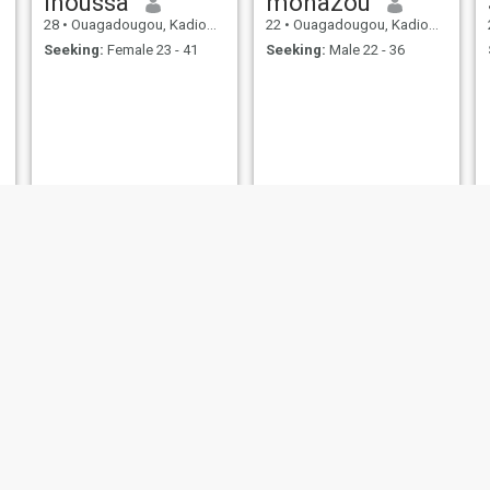
Inoussa
mohazou
28
•
Ouagadougou, Kadiogo, Burkina Faso
22
•
Ouagadougou, Kadiogo, Burkina Faso
Seeking:
Female 23 - 41
Seeking:
Male 22 - 36
madi
Bassirou
23
•
Ouagadougou, Kadiogo, Burkina Faso
28
•
Koubri Nabmanaguéma, Kadiogo, Burkina Faso