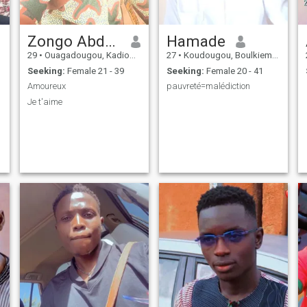
Zongo Abdoul Rasmane
Hamade
29
•
Ouagadougou, Kadiogo, Burkina Faso
27
•
Koudougou, Boulkiemdé, Burkina Faso
Seeking:
Female 21 - 39
Seeking:
Female 20 - 41
Amoureux
pauvreté=malédiction
Je t'aime