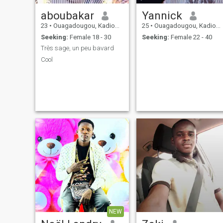
aboubakar
Yannick
23
•
Ouagadougou, Kadiogo, Burkina Faso
25
•
Ouagadougou, Kadiogo, Burkina Faso
Seeking:
Female 18 - 30
Seeking:
Female 22 - 40
Très sage, un peu bavard
Cool
NEW