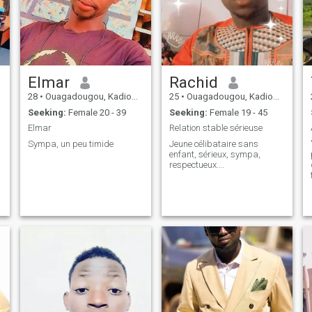
Elmar
Rachid
28
•
Ouagadougou, Kadiogo, Burkina Faso
25
•
Ouagadougou, Kadiogo, Burkina Faso
Seeking:
Female 20 - 39
Seeking:
Female 19 - 45
Elmar
Relation stable sérieuse
Sympa, un peu timide
Jeune célibataire sans
enfant, sérieux, sympa,
respectueux….