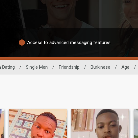
Access to advanced messaging features
n Dating
/
Single Men
/
Friendship
/
Burkinese
/
Age
/