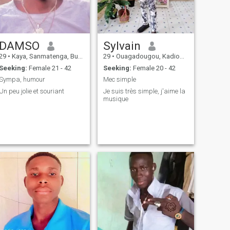
DAMSO
Sylvain
29
•
Kaya, Sanmatenga, Burkina Faso
29
•
Ouagadougou, Kadiogo, Burkina Faso
Seeking:
Female 21 - 42
Seeking:
Female 20 - 42
Sympa, humour
Mec simple
Un peu jolie et souriant
Je suis très simple, j'aime la
musique