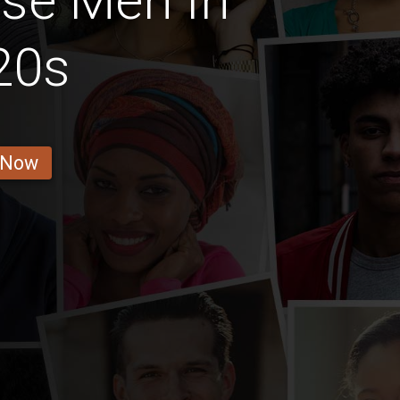
se Men In
20s
 Now