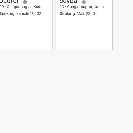
Jaorel
seyba
20
•
Ouagadougou, Kadiogo, Burkina Faso
29
•
Ouagadougou, Kadiogo, Burkina Faso
Seeking:
Female 19 - 32
Seeking:
Male 22 - 36
NEXT
ousmane
27
•
Solle, Loroum, Burkina Faso