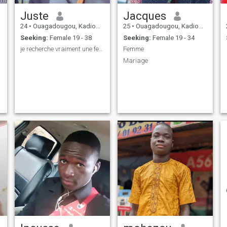
Juste
Jacques
24
•
Ouagadougou, Kadiogo, Burkina Faso
25
•
Ouagadougou, Kadiogo, Burkina Faso
Seeking:
Female 19 - 38
Seeking:
Female 19 - 34
je recherche vraiment une femme très âgée que moi
Femme
Mariage