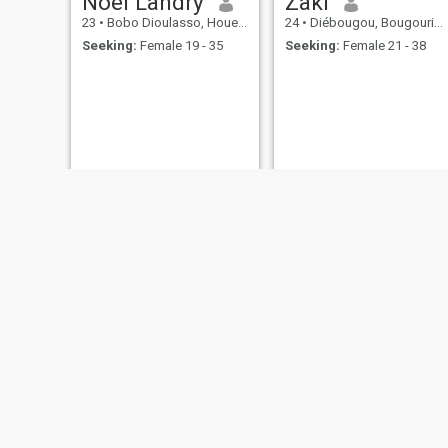
Noël Landry
Zaki
23
•
Bobo Dioulasso, Houet, Burkina Faso
24
•
Diébougou, Bougouriba, Burkina Faso
Seeking:
Female 19 - 35
Seeking:
Female 21 - 38
compaore DISKO
lsmael
24
•
Ouagadougou, Kadiogo, Burkina Faso
23
•
Manga, Zoundwéogo, Burkina Faso