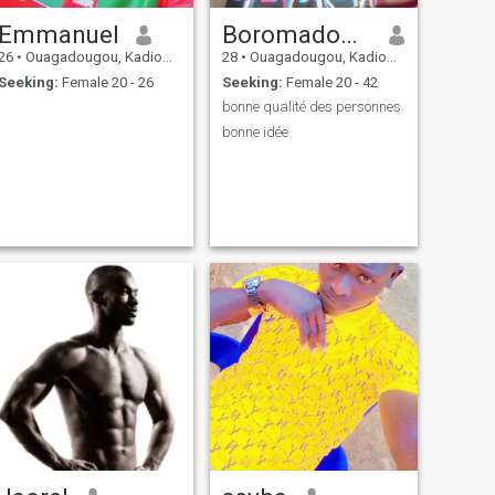
Emmanuel
Boromadominique
26
•
Ouagadougou, Kadiogo, Burkina Faso
28
•
Ouagadougou, Kadiogo, Burkina Faso
Seeking:
Female 20 - 26
Seeking:
Female 20 - 42
bonne qualité des personnes
bonne idée