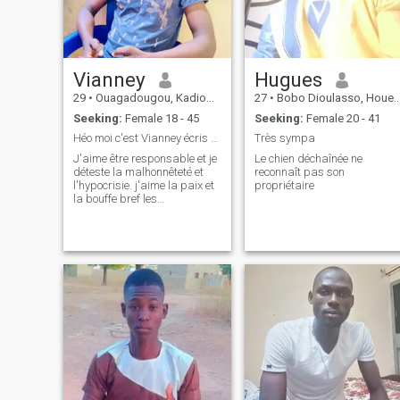
Vianney
Hugues
29
•
Ouagadougou, Kadiogo, Burkina Faso
27
•
Bobo Dioulasso, Houet, Burkina Faso
Seeking:
Female 18 - 45
Seeking:
Female 20 - 41
Héo moi c'est Vianney écris moi on va se connaître
Très sympa
J'aime être responsable et je
Le chien déchaînée ne
déteste la malhonnêteté et
reconnaît pas son
l'hypocrisie. j'aime la paix et
propriétaire
la bouffe bref les
amusements😅