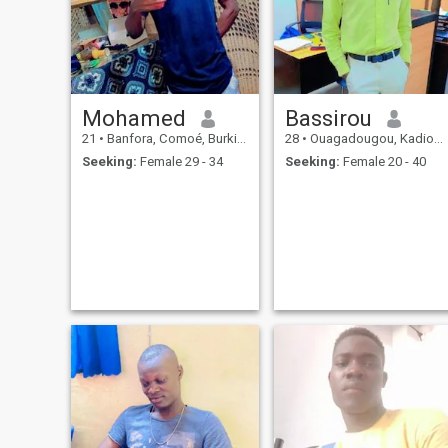
Mohamed
Bassirou
21
•
Banfora, Comoé, Burkina Faso
28
•
Ouagadougou, Kadiogo, Burkina Faso
Seeking:
Female 29 - 34
Seeking:
Female 20 - 40