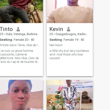
Tinto
Kevin
25
•
Oula, Yatenga, Burkina Faso
25
•
Ouagadougou, Kadiogo, Burkina Faso
Seeking:
Female 20 - 40
Seeking:
Female 19 - 40
Artiste dans l’âme, rêve de réussir dans le rap et
Neil Kevin
"Je suis un jeune homme
a little shy but very courteous.
passionné, calme et
and i love those who love
déterminé. Mon rêve, c’est de
caused
faire du rap et de toucher les
cœurs avec mes paroles. Je
suis quelqu’un de vrai,
simple et qui respecte les
autres. Je crois en l’avenir,
même si le chemin est dur."