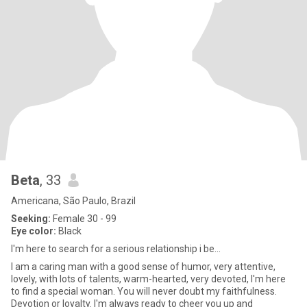
Beta
, 33
Americana, São Paulo, Brazil
Seeking:
Female 30 - 99
Eye color:
Black
I'm here to search for a serious relationship i be...
I am a caring man with a good sense of humor, very attentive,
lovely, with lots of talents, warm-hearted, very devoted, I'm here
to find a special woman. You will never doubt my faithfulness.
Devotion or loyalty. I'm always ready to cheer you up and